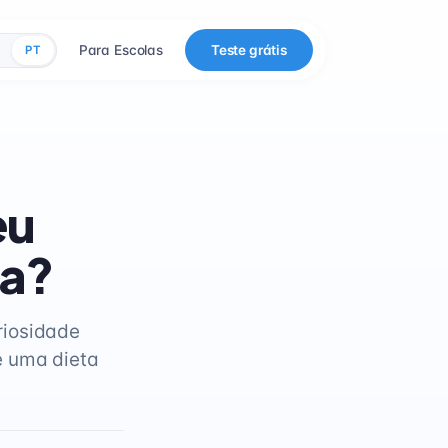
Para Escolas
Teste grátis
PT
eu
ia?
riosidade
e uma dieta