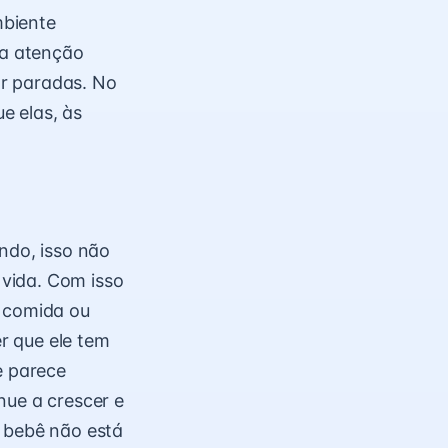
mbiente
 a atenção
ar paradas. No
e elas, às
endo, isso não
vida. Com isso
a comida ou
r que ele tem
e parece
nue a crescer e
u bebê não está