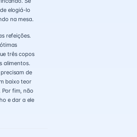
rincando. Se
de elogiá-lo
endo na mesa.
as refeições.
 ótimas
ue três copos
s alimentos.
 precisam de
m baixo teor
 Por fim, não
ho e dar a ele