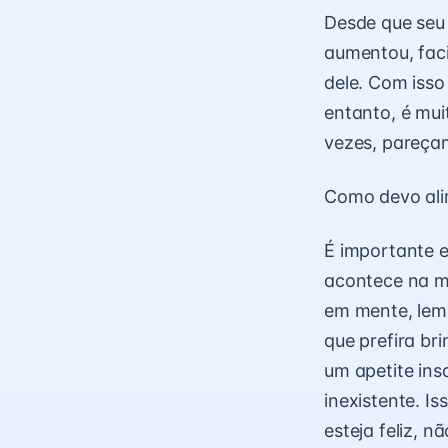
Desde que seu
aumentou, fac
dele. Com iss
entanto, é mui
vezes, pareça
Como devo ali
É importante e
acontece na m
em mente, lemb
que prefira br
um apetite ins
inexistente. I
esteja feliz, 