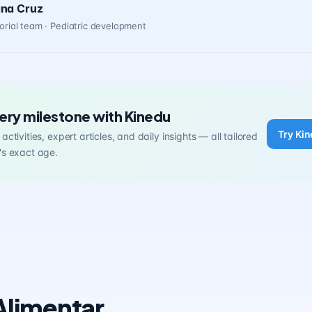
ana Cruz
orial team · Pediatric development
ery milestone with Kinedu
Try Kin
activities, expert articles, and daily insights — all tailored
's exact age.
Alimentar