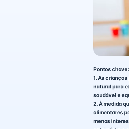
Pontos chave:
1. As criança
natural para e
saudável e equ
2. À medida q
alimentares po
menos interess