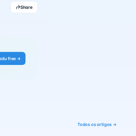
Share
edu free →
Todos os artigos →