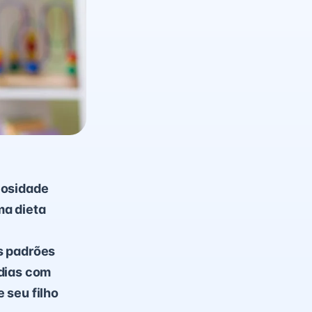
iosidade
ma dieta
s padrões
 dias com
 seu filho