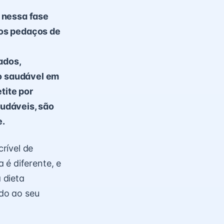
 nessa fase
nos pedaços de
ados,
o saudável em
tite por
udáveis, são
e.
rível de
 é diferente, e
 dieta
do ao seu