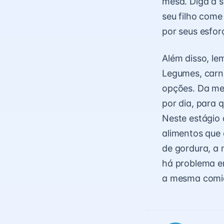
mesa. Diga a s
seu filho come
por seus esfor
Além disso, le
Legumes, carne
opções. Da mes
por dia, para 
Neste estágio 
alimentos que
de gordura, a 
há problema em
a mesma comid