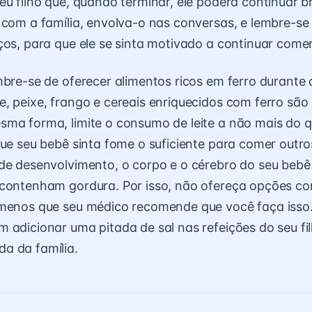
eu filho que, quando terminar, ele poderá continuar b
 com a família, envolva-o nas conversas, e lembre-se 
ços, para que ele se sinta motivado a continuar com
mbre-se de oferecer alimentos ricos em ferro durante 
, peixe, frango e cereais enriquecidos com ferro são
ma forma, limite o consumo de leite a não mais do q
que seu bebê sinta fome o suficiente para comer outro
de desenvolvimento, o corpo e o cérebro do seu bebê
 contenham gordura. Por isso, não ofereça opções co
menos que seu médico recomende que você faça isso.
 adicionar uma pitada de sal nas refeições do seu fil
a da família.