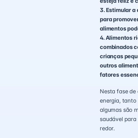
esteja feliz e
3. Estimular 
para promover
alimentos pod
4. Alimentos r
combinados co
crianças peque
outros alimen
fatores essen
Nesta fase de 
energia, tanto
algumas são m
saudável para
redor.