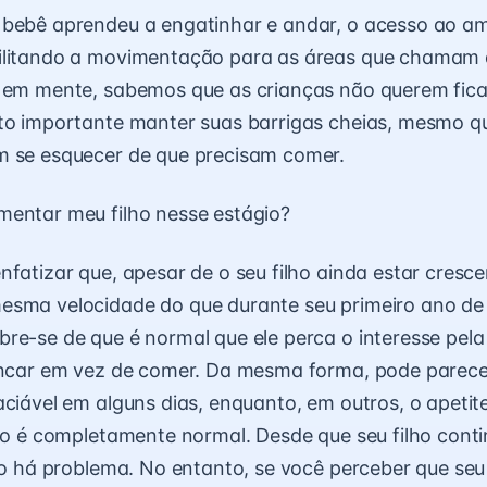
 bebê aprendeu a engatinhar e andar, o acesso ao a
ilitando a movimentação para as áreas que chamam
o em mente, sabemos que as crianças não querem fic
to importante manter suas barrigas cheias, mesmo qu
m se esquecer de que precisam comer.
mentar meu filho nesse estágio?
nfatizar que, apesar de o seu filho ainda estar cresc
esma velocidade do que durante seu primeiro ano de 
re-se de que é normal que ele perca o interesse pel
incar em vez de comer. Da mesma forma, pode parece
aciável em alguns dias, enquanto, em outros, o apetit
sso é completamente normal. Desde que seu filho conti
não há problema. No entanto, se você perceber que se