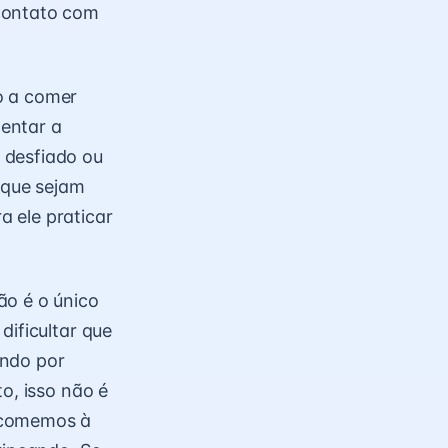
 contato com
o a comer
entar a
 desfiado ou
 que sejam
 ele praticar
ão é o único
dificultar que
ando por
o, isso não é
e comemos à