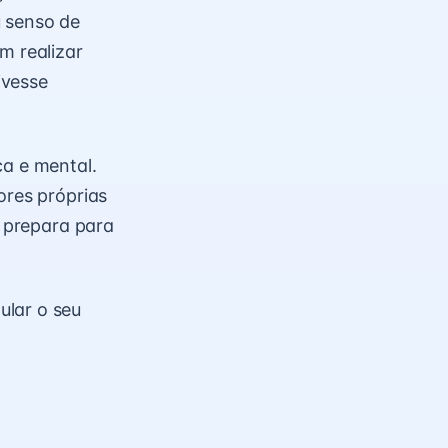
u senso de
m realizar
ivesse
ca e mental.
ores próprias
o prepara para
ular o seu