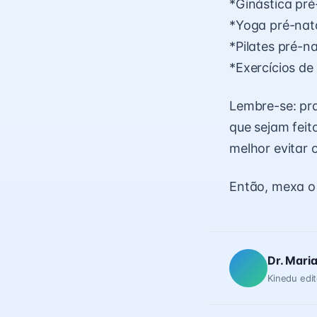
*Ginástica pré
*Yoga pré-nat
*Pilates pré-na
*Exercícios de
Lembre-se: pra
que sejam feit
melhor evitar 
Então, mexa o 
Dr. Mari
Kinedu edit