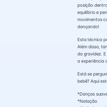
posição dentro
equilíbrio e p
movimentos cor
dançando!
Esta técnica p
Além disso, ta
da gravidez. E
a experiência 
Está se pergun
bebê? Aqui es
*Danças suav
*Natação