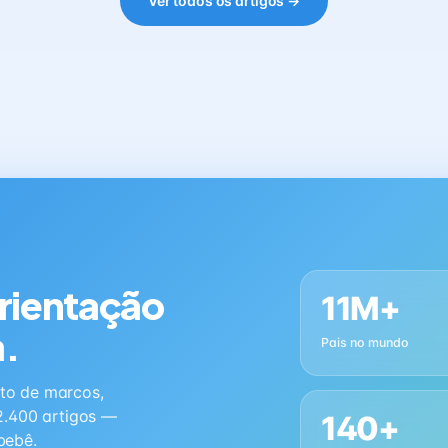
Ver todos os artigos →
orientação
11M+
a.
Pais no mundo
to de marcos,
2.400 artigos —
140+
bebê.