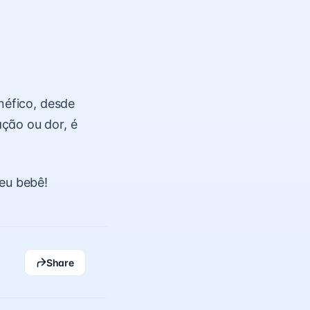
néfico, desde
ção ou dor, é
seu bebê!
Share