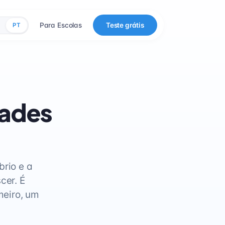
Para Escolas
Teste grátis
PT
dades
brio e a
cer. É
meiro, um