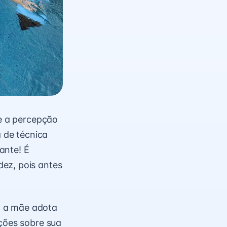
 e a percepção
 de técnica
ante! É
ez, pois antes
o a mãe adota
ações sobre sua