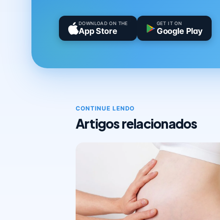
DOWNLOAD ON THE
GET IT ON
App Store
Google Play
CONTINUE LENDO
Artigos relacionados