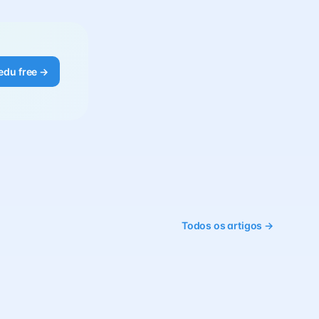
edu free →
Todos os artigos →