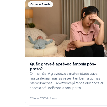
Guia de Saúde
Quão grave é a pré-eclâmpsia pós-
parto?
Oi, mamãe. A gravidez e a maternidade trazem
muita alegria, mas, às vezes, também algumas
preocupações. Talvez você já tenha ouvido falar
sobre a pré-eclâmpsia pós-parto.
28 nov 2024 · 2 min