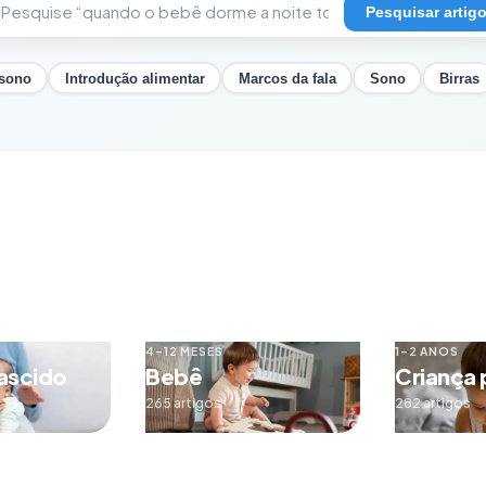
Pesquisar artig
 sono
Introdução alimentar
Marcos da fala
Sono
Birras
4–12 MESES
1–2 ANOS
ascido
Bebê
Criança
265 artigos
282 artigos