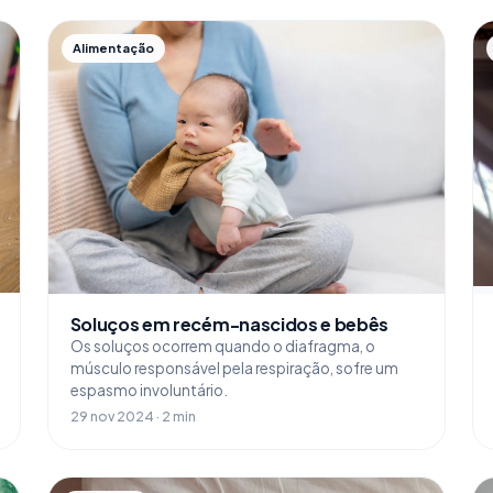
Alimentação
Soluços em recém-nascidos e bebês
Os soluços ocorrem quando o diafragma, o
músculo responsável pela respiração, sofre um
espasmo involuntário.
29 nov 2024 · 2 min