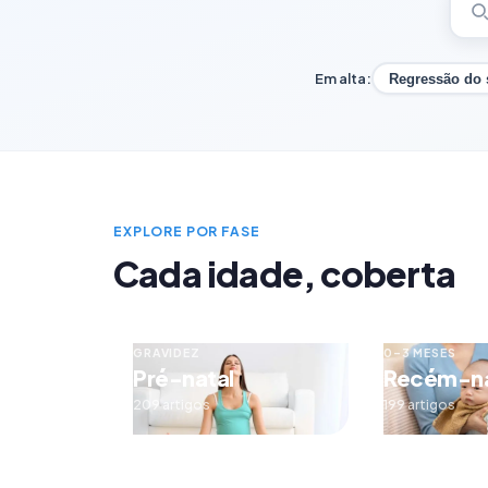
Em alta:
Regressão do
EXPLORE POR FASE
Cada idade, coberta
GRAVIDEZ
0–3 MESES
Pré-natal
Recém-n
209 artigos
199 artigos