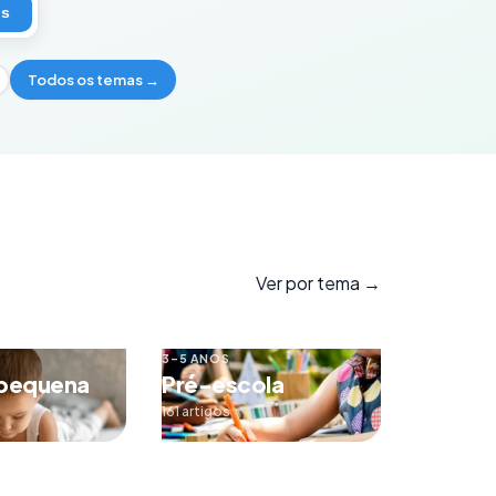
os
Todos os temas →
Ver por tema →
3–5 ANOS
 pequena
Pré-escola
161 artigos