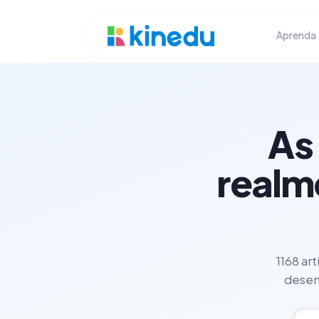
Aprenda
As
realm
1168 ar
desenv