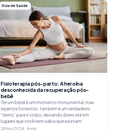
Guia de Saúde
Fisioterapia pós-parto: A heroína
desconhecida da recuperação pós-
bebê
Ter um bebê é um momento monumental, mas
sejamos honestos: também é um verdadeiro
“treino” para o corpo, deixando dores até em
lugares que você nem sabia que existiam.
28 nov 2024 · 4 min