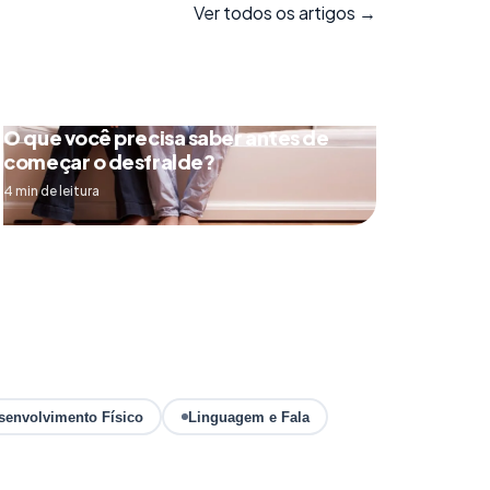
Ver todos os artigos →
O que você precisa saber antes de
começar o desfralde?
4 min de leitura
senvolvimento Físico
Linguagem e Fala