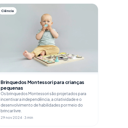
Ciência
Brinquedos Montessori para crianças
pequenas
Os brinquedos Montessori são projetados para
incentivar a independência, a criatividade e o
desenvolvimento de habilidades por meio do
brincar livre.
29 nov 2024 · 3 min