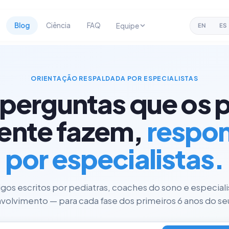
Blog
Ciência
FAQ
Equipe
EN
ES
ORIENTAÇÃO RESPALDADA POR ESPECIALISTAS
 perguntas que os p
ente fazem,
respo
por especialistas.
tigos escritos por pediatras, coaches do sono e especial
olvimento — para cada fase dos primeiros 6 anos do seu