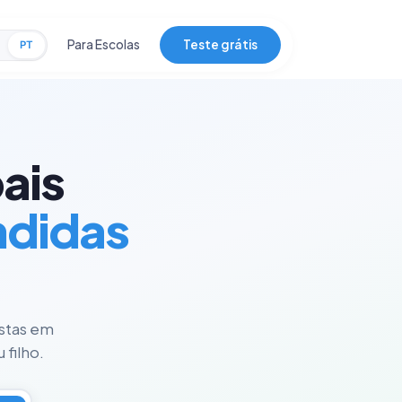
Para Escolas
Teste grátis
PT
ais
ndidas
istas em
 filho.