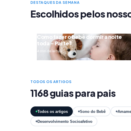
DESTAQUES DA SEMANA
Escolhidos pelos noss
Como fazer o bebê dormir a noite
toda – Parte 1
4 min de leitura
TODOS OS ARTIGOS
1168 guias para pais
Todos os artigos
Sono do Bebê
Amame
Desenvolvimento Socioafetivo