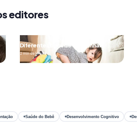
os editores
Diferentes tipos de engatinhar
2 min de leitura
ntação
Saúde do Bebê
Desenvolvimento Cognitivo
De