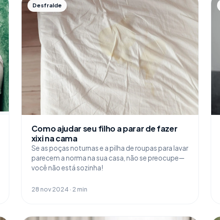
Desfralde
Como ajudar seu filho a parar de fazer
xixi na cama
Se as poças noturnas e a pilha de roupas para lavar
parecem a norma na sua casa, não se preocupe—
você não está sozinha!
28 nov 2024 · 2 min