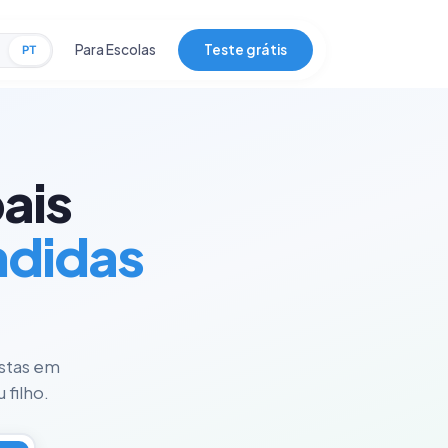
Para Escolas
Teste grátis
PT
ais
ndidas
istas em
 filho.