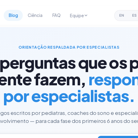
Blog
Ciência
FAQ
Equipe
EN
ES
ORIENTAÇÃO RESPALDADA POR ESPECIALISTAS
 perguntas que os p
ente fazem,
respo
por especialistas.
tigos escritos por pediatras, coaches do sono e especial
olvimento — para cada fase dos primeiros 6 anos do seu