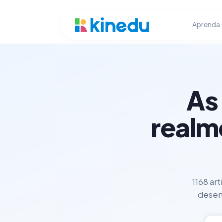
Aprenda
As
realm
1168 ar
desenv