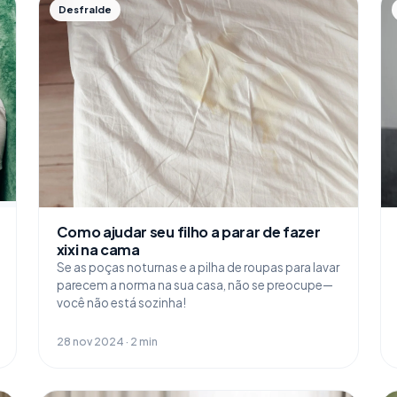
Desfralde
Como ajudar seu filho a parar de fazer
xixi na cama
Se as poças noturnas e a pilha de roupas para lavar
parecem a norma na sua casa, não se preocupe—
você não está sozinha!
28 nov 2024 · 2 min