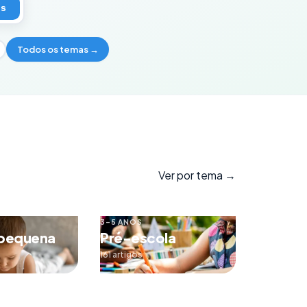
os
Todos os temas →
Ver por tema →
3–5 ANOS
 pequena
Pré-escola
161 artigos