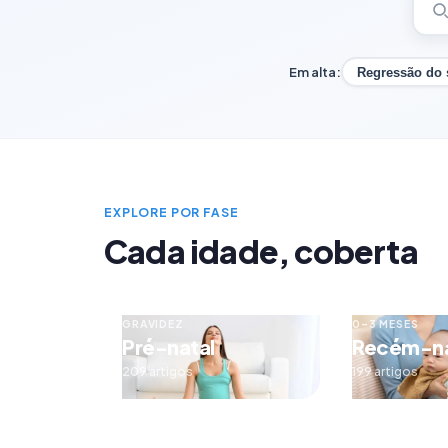
Em alta:
Regressão do
EXPLORE POR FASE
Cada idade, coberta
GRAVIDEZ
0–3 MESES
Pré-natal
Recém-n
209 artigos
199 artigos