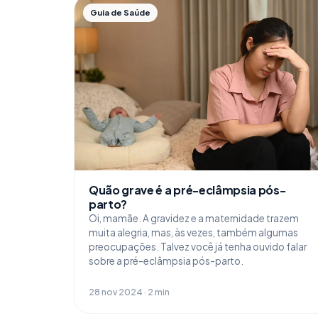
Guia de Saúde
Quão grave é a pré-eclâmpsia pós-
parto?
Oi, mamãe. A gravidez e a maternidade trazem
muita alegria, mas, às vezes, também algumas
preocupações. Talvez você já tenha ouvido falar
sobre a pré-eclâmpsia pós-parto.
28 nov 2024 · 2 min