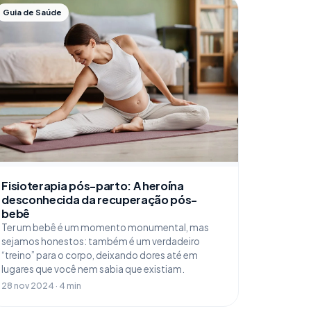
Guia de Saúde
Fisioterapia pós-parto: A heroína
desconhecida da recuperação pós-
bebê
Ter um bebê é um momento monumental, mas
sejamos honestos: também é um verdadeiro
“treino” para o corpo, deixando dores até em
lugares que você nem sabia que existiam.
28 nov 2024 · 4 min