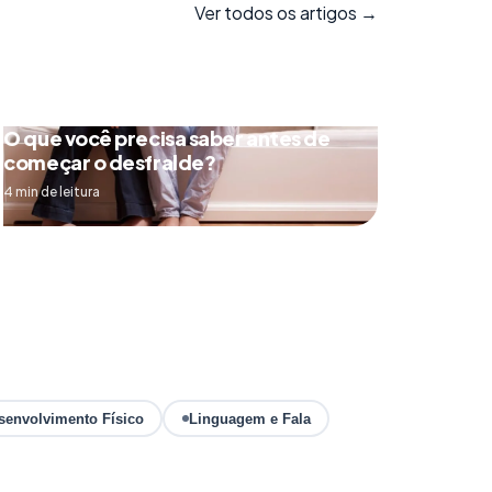
Ver todos os artigos →
O que você precisa saber antes de
começar o desfralde?
4 min de leitura
senvolvimento Físico
Linguagem e Fala