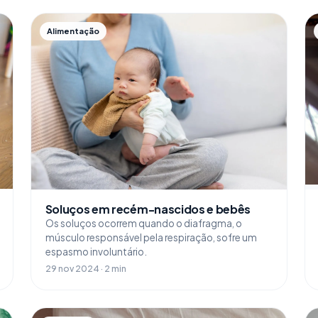
Alimentação
Soluços em recém-nascidos e bebês
Os soluços ocorrem quando o diafragma, o
músculo responsável pela respiração, sofre um
espasmo involuntário.
29 nov 2024 · 2 min