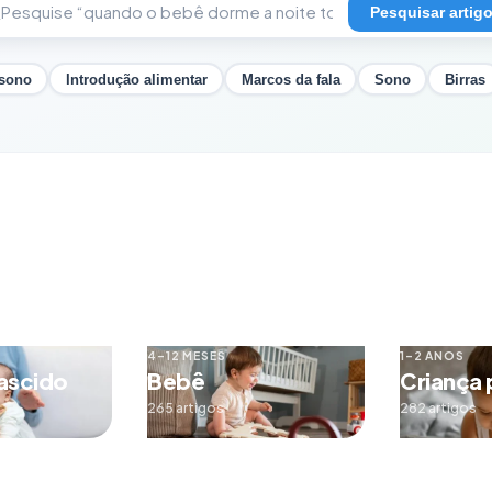
Pesquisar artig
 sono
Introdução alimentar
Marcos da fala
Sono
Birras
4–12 MESES
1–2 ANOS
ascido
Bebê
Criança
265 artigos
282 artigos