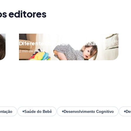
os editores
Diferentes tipos de engatinhar
2 min de leitura
ntação
Saúde do Bebê
Desenvolvimento Cognitivo
De