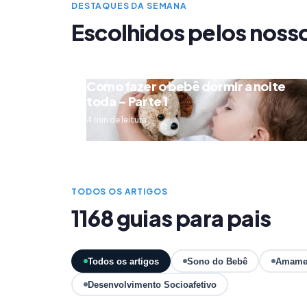
DESTAQUES DA SEMANA
Escolhidos pelos noss
Como fazer o bebê dormir a noite
toda – Parte 1
4 min de leitura
TODOS OS ARTIGOS
1168 guias para pais
Todos os artigos
Sono do Bebê
Amame
Desenvolvimento Socioafetivo