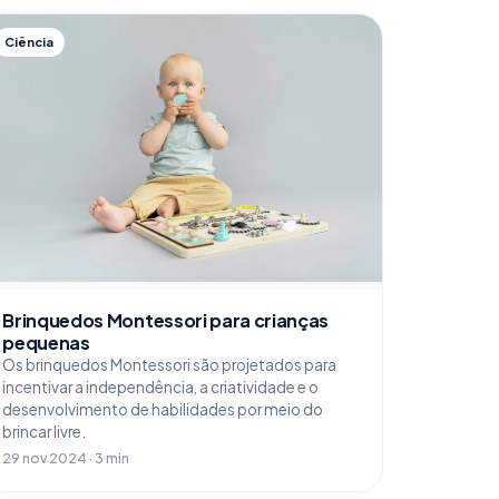
Ciência
Brinquedos Montessori para crianças
pequenas
Os brinquedos Montessori são projetados para
incentivar a independência, a criatividade e o
desenvolvimento de habilidades por meio do
brincar livre.
29 nov 2024 · 3 min