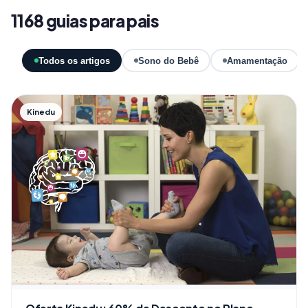
1168 guias para pais
Todos os artigos
Sono do Bebê
Amamentação
Kinedu