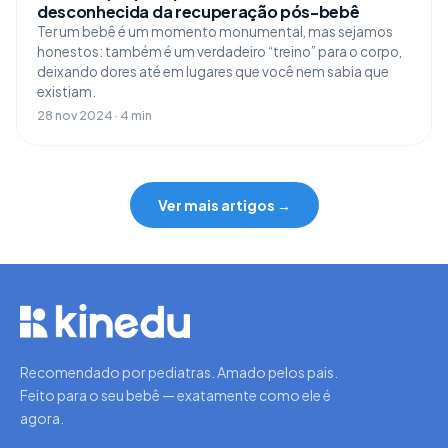
desconhecida da recuperação pós-bebê
Ter um bebê é um momento monumental, mas sejamos
honestos: também é um verdadeiro “treino” para o corpo,
deixando dores até em lugares que você nem sabia que
existiam.
28 nov 2024 · 4 min
Ver mais artigos →
Recomendado por pediatras. Amado pelos pais.
Feito para o seu bebê — exatamente como ele é
agora.