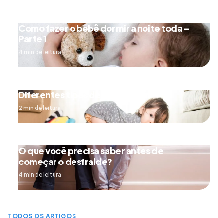
Como fazer o bebê dormir a noite toda –
Parte 1
4 min de leitura
Diferentes tipos de engatinhar
2 min de leitura
O que você precisa saber antes de
começar o desfralde?
4 min de leitura
TODOS OS ARTIGOS