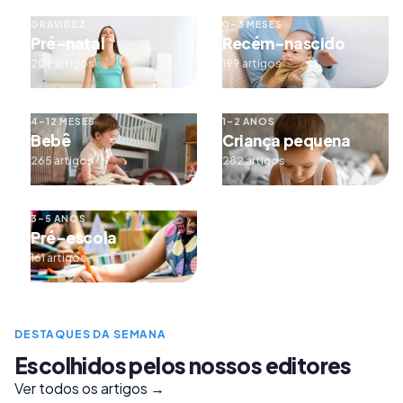
GRAVIDEZ
0–3 MESES
Pré-natal
Recém-nascido
209 artigos
199 artigos
4–12 MESES
1–2 ANOS
Bebê
Criança pequena
265 artigos
282 artigos
3–5 ANOS
Pré-escola
161 artigos
DESTAQUES DA SEMANA
Escolhidos pelos nossos editores
Ver todos os artigos →