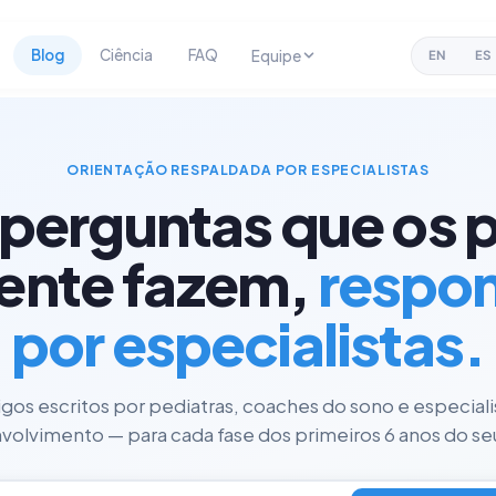
Blog
Ciência
FAQ
Equipe
EN
ES
ORIENTAÇÃO RESPALDADA POR ESPECIALISTAS
 perguntas que os p
ente fazem,
respo
por especialistas.
tigos escritos por pediatras, coaches do sono e especial
olvimento — para cada fase dos primeiros 6 anos do seu