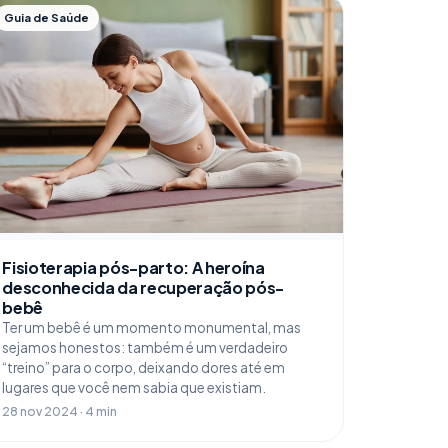
Guia de Saúde
Fisioterapia pós-parto: A heroína
desconhecida da recuperação pós-
bebê
Ter um bebê é um momento monumental, mas
sejamos honestos: também é um verdadeiro
“treino” para o corpo, deixando dores até em
lugares que você nem sabia que existiam.
28 nov 2024 · 4 min