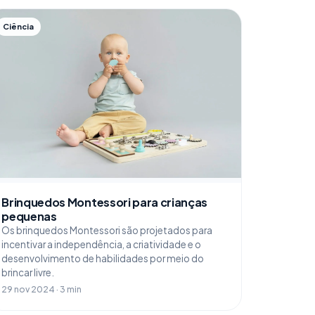
Ciência
Brinquedos Montessori para crianças
pequenas
Os brinquedos Montessori são projetados para
incentivar a independência, a criatividade e o
desenvolvimento de habilidades por meio do
brincar livre.
29 nov 2024 · 3 min