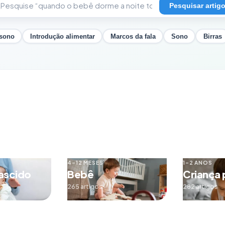
Pesquisar artig
 sono
Introdução alimentar
Marcos da fala
Sono
Birras
4–12 MESES
1–2 ANOS
ascido
Bebê
Criança
265 artigos
282 artigos