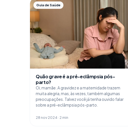
Guia de Saúde
Quão grave é a pré-eclâmpsia pós-
parto?
Oi, mamãe. A gravidez e a maternidade trazem
muita alegria, mas, às vezes, também algumas
preocupações. Talvez você já tenha ouvido falar
sobre a pré-eclâmpsia pós-parto.
28 nov 2024 · 2 min