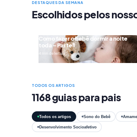
DESTAQUES DA SEMANA
Escolhidos pelos noss
Como fazer o bebê dormir a noite
toda – Parte 1
4 min de leitura
TODOS OS ARTIGOS
1168 guias para pais
Todos os artigos
Sono do Bebê
Amame
Desenvolvimento Socioafetivo