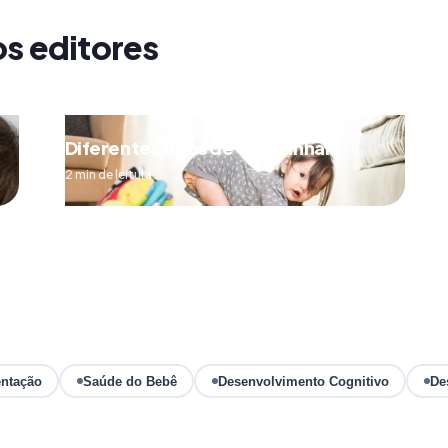
os editores
Diferentes tipos de engatinhar
2 min de leitura
ntação
Saúde do Bebê
Desenvolvimento Cognitivo
De