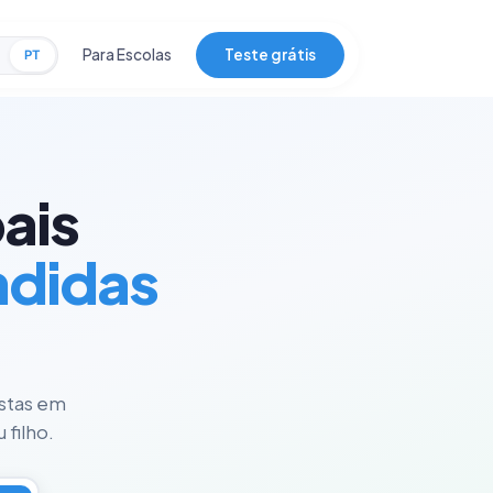
Para Escolas
Teste grátis
PT
ais
ndidas
istas em
 filho.