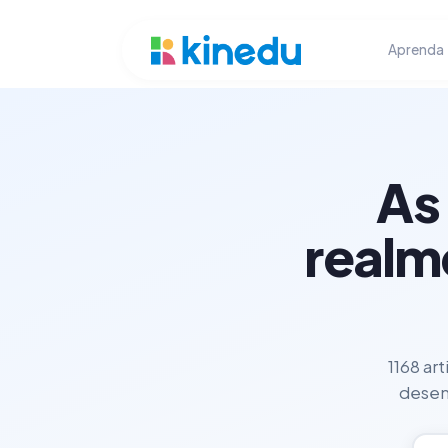
Aprenda
As
realm
1168 ar
desenv