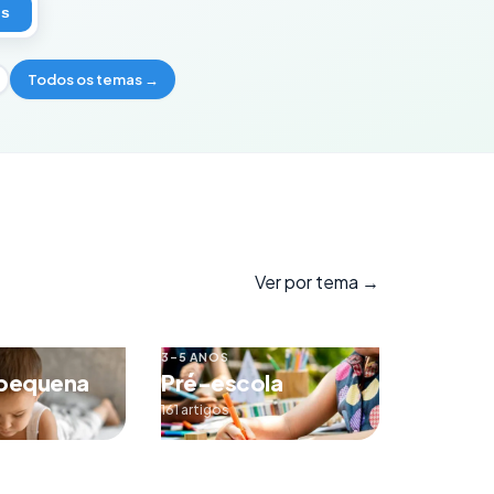
os
Todos os temas →
Ver por tema →
3–5 ANOS
 pequena
Pré-escola
161 artigos