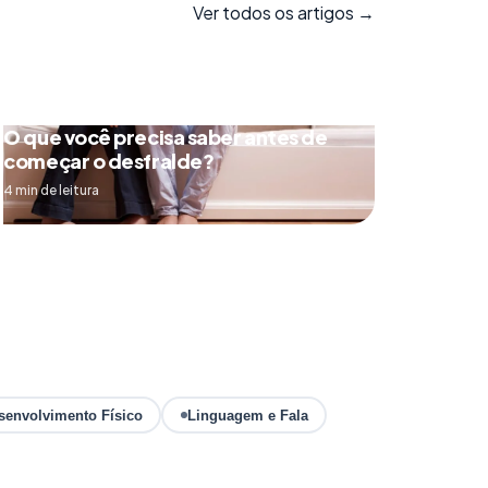
Ver todos os artigos →
O que você precisa saber antes de
começar o desfralde?
4 min de leitura
senvolvimento Físico
Linguagem e Fala