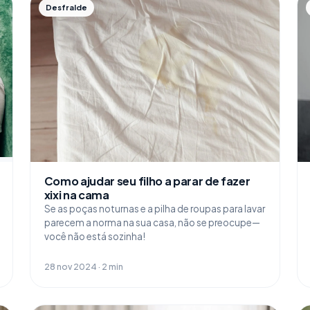
Desfralde
Como ajudar seu filho a parar de fazer
xixi na cama
Se as poças noturnas e a pilha de roupas para lavar
parecem a norma na sua casa, não se preocupe—
você não está sozinha!
28 nov 2024 · 2 min