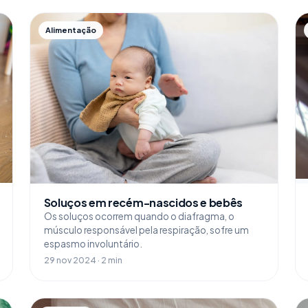
Alimentação
Soluços em recém-nascidos e bebês
Os soluços ocorrem quando o diafragma, o
músculo responsável pela respiração, sofre um
espasmo involuntário.
29 nov 2024 · 2 min