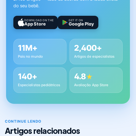
do seu bebê.
DOWNLOAD ON THE
GET IT ON
App Store
Google Play
11M+
2,400+
Pais no mundo
Artigos de especialistas
140+
4.8
★
Especialistas pediátricos
Avaliação App Store
CONTINUE LENDO
Artigos relacionados