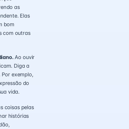
vendo as
ndente. Elas
um bom
as com outras
diano.
Ao ouvir
ficam. Diga a
z. Por exemplo,
 expressão do
ua vida.
as coisas pelas
ar histórias
dão,