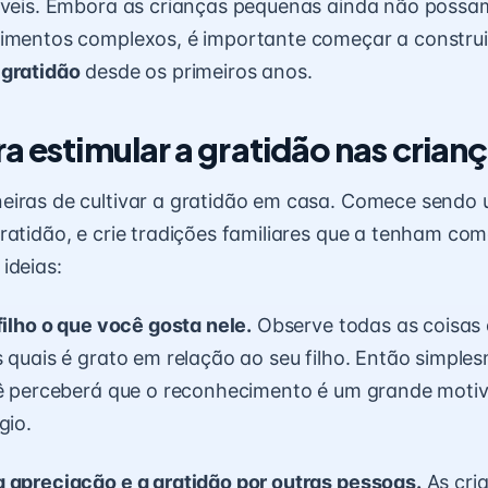
áveis. Embora as crianças pequenas ainda não possam 
timentos complexos, é importante começar a constru
e
gratidão
desde os primeiros anos.
a estimular a gratidão nas crian
eiras de cultivar a gratidão em casa. Comece sendo
ratidão, e crie tradições familiares que a tenham com
ideias:
filho o que você gosta nele.
Observe todas as coisas
s quais é grato em relação ao seu filho. Então simple
cê perceberá que o reconhecimento é um grande motiv
gio.
 apreciação e a gratidão por outras pessoas.
As cri