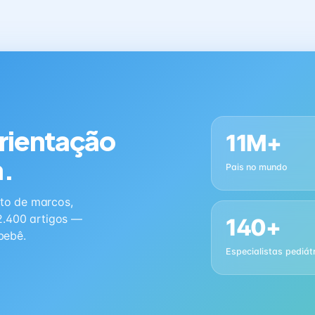
orientação
11M+
a.
Pais no mundo
to de marcos,
2.400 artigos —
140+
bebê.
Especialistas pediát