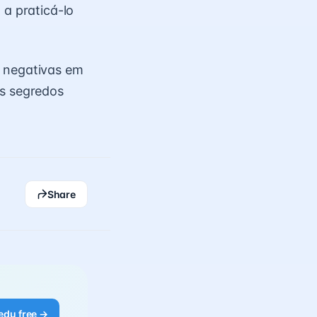
 a praticá-lo
s negativas em
os segredos
Share
edu free →