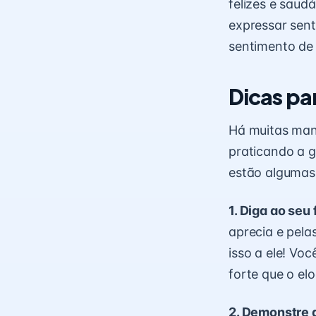
felizes e saud
expressar sen
sentimento d
Dicas par
Há muitas man
praticando a g
estão algumas 
1. Diga ao seu 
aprecia e pela
isso a ele! Vo
forte que o elo
2. Demonstre a