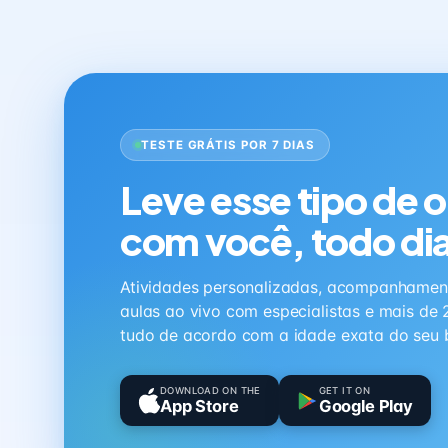
TESTE GRÁTIS POR 7 DIAS
Leve esse tipo de 
com você, todo di
Atividades personalizadas, acompanhamen
aulas ao vivo com especialistas e mais de 
tudo de acordo com a idade exata do seu 
DOWNLOAD ON THE
GET IT ON
App Store
Google Play