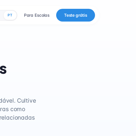
Para Escolas
Teste grátis
PT
s
dável. Cultive
vras como
 relacionadas