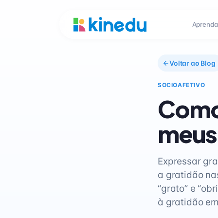
Aprenda
Voltar ao Blog
SOCIOAFETIVO
Como 
meus 
Expressar gra
a gratidão n
“grato” e “ob
à gratidão em 