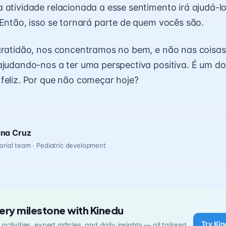
 atividade relacionada a esse sentimento irá ajudá-lo
 Então, isso se tornará parte de quem vocês são.
gratidão, nos concentramos no bem, e não nas coisa
ajudando-nos a ter uma perspectiva positiva. É um d
feliz. Por que não começar hoje?
ana Cruz
orial team · Pediatric development
ery milestone with Kinedu
Try Kin
activities, expert articles, and daily insights — all tailored