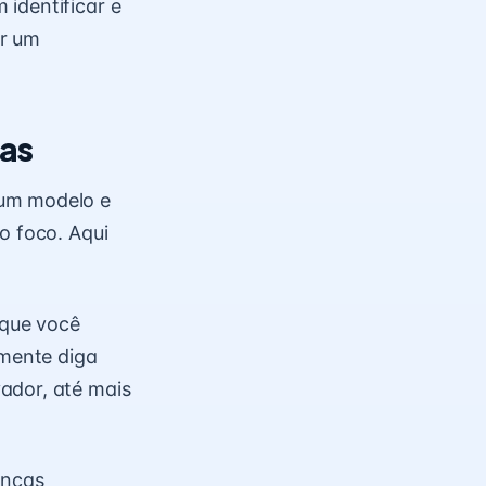
identificar e
ir um
ças
 um modelo e
o foco. Aqui
 que você
smente diga
ador, até mais
anças