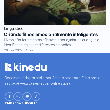
Linguístico
Criando filhos emocionalmente inteligentes
Livros são ferramentas eficazes para ajudar as crianças a
identificar e entender diferentes emoções.
28 mar 2022 · 3 min
Recomendado por pediatras. Amado pelos pais. Feito para o
seu bebê — exatamente como ele é agora.
EMPRESA
SUPORTE