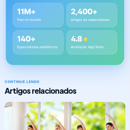
11M+
2,400+
Pais no mundo
Artigos de especialistas
140+
4.8
★
Especialistas pediátricos
Avaliação App Store
CONTINUE LENDO
Artigos relacionados