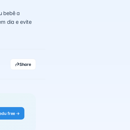
u bebê a
m dia e evite
Share
edu free →