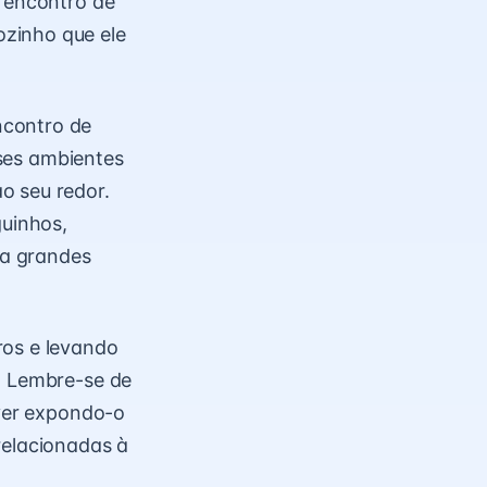
m encontro de
zinho que ele
ncontro de
ses ambientes
o seu redor.
uinhos,
 a grandes
ros e levando
. Lembre-se de
iver expondo-o
relacionadas à