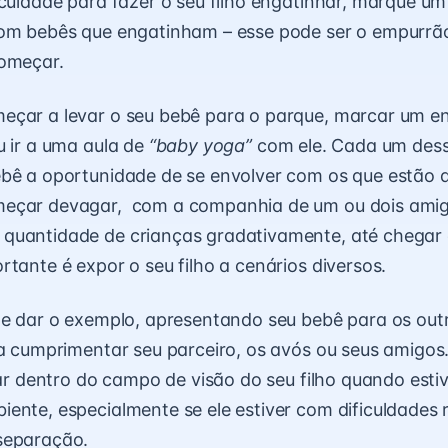
iculdade para fazer o seu filho engatinhar, marque u
com bebês que engatinham – esse pode ser o empurrão
começar.
eçar a levar o seu bebê para o parque, marcar um e
u ir a uma aula de
“baby yoga”
com ele. Cada um des
bê a oportunidade de se envolver com os que estão a
eçar devagar, com a companhia de um ou dois amig
quantidade de crianças gradativamente, até chegar
rtante é expor o seu filho a cenários diversos.
de dar o exemplo, apresentando seu bebê para os out
ra cumprimentar seu parceiro, os avós ou seus amigos
icar dentro do campo de visão do seu filho quando est
ente, especialmente se ele estiver com dificuldades 
separação.