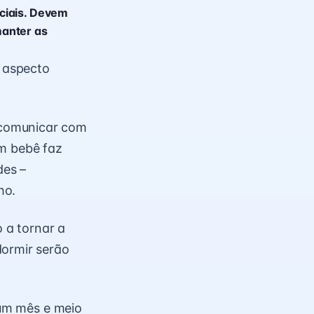
ciais. Devem
manter as
m aspecto
 comunicar com
um bebê faz
des –
ho.
 a tornar a
dormir serão
 um mês e meio