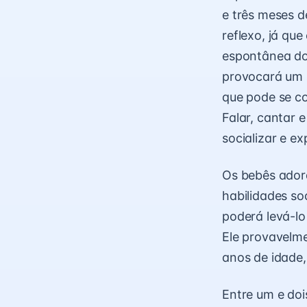
e três meses d
reflexo, já qu
espontânea do 
provocará um s
que pode se c
Falar, cantar 
socializar e e
Os bebês adora
habilidades so
poderá levá-lo
Ele provavelme
anos de idade,
Entre um e doi