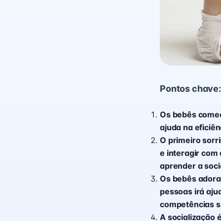
Pontos chave:
Os bebês começ
ajuda na eficiê
O primeiro sorr
e interagir com
aprender a socia
Os bebês adoram
pessoas irá aju
competências so
A socialização 