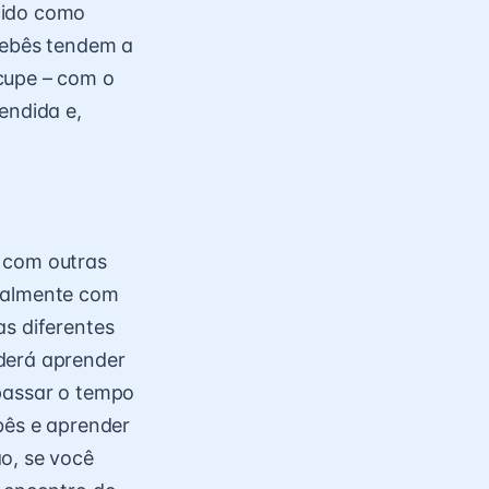
cido como
 bebês tendem a
cupe – com o
endida e,
s com outras
ipalmente com
as diferentes
oderá aprender
 passar o tempo
bês e aprender
o, se você