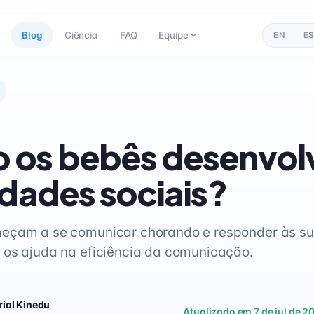
Blog
Ciência
FAQ
Equipe
EN
ES
 os bebês desenvo
idades sociais?
eçam a se comunicar chorando e responder às s
os ajuda na eficiência da comunicação.
rial Kinedu
Atualizado em 7 de jul de 2