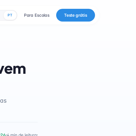
Para Escolas
Teste grátis
PT
lvem
uas
026
4 min de leitura