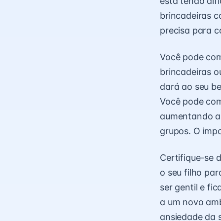
está tendo dif
brincadeiras 
precisa para 
Você pode com
brincadeiras o
dará ao seu be
Você pode com
aumentando a 
grupos. O impo
Certifique-se 
o seu filho pa
ser gentil e f
a um novo ambi
ansiedade da 