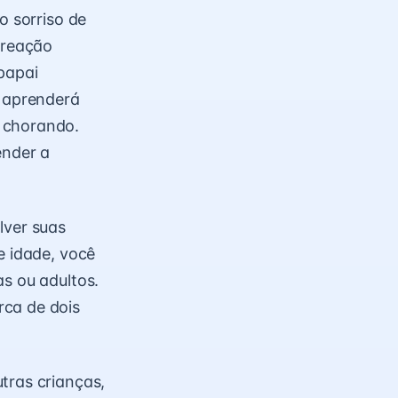
o sorriso de
 reação
papai
e aprenderá
 chorando.
ender a
lver suas
e idade, você
as ou adultos.
rca de dois
tras crianças,