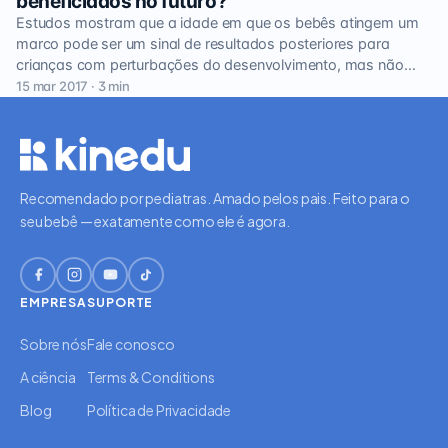
beneficiados no futuro?
Estudos mostram que a idade em que os bebês atingem um
marco pode ser um sinal de resultados posteriores para
crianças com perturbações do desenvolvimento, mas não…
15 mar 2017 · 3 min
Recomendado por pediatras. Amado pelos pais. Feito para o
seu bebê — exatamente como ele é agora.
EMPRESA
SUPORTE
Sobre nós
Fale conosco
A ciência
Terms & Conditions
Blog
Política de Privacidade