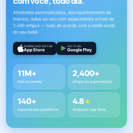
com você, todo dia.
Atividades personalizadas, acompanhamento de
marcos, aulas ao vivo com especialistas e mais de
2.400 artigos — tudo de acordo com a idade exata
do seu bebê.
DOWNLOAD ON THE
GET IT ON
App Store
Google Play
11M+
2,400+
Pais no mundo
Artigos de especialistas
140+
4.8
★
Especialistas pediátricos
Avaliação App Store