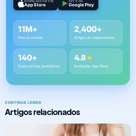
DOWNLOAD ON THE
GET IT ON
App Store
Google Play
11M+
2,400+
Pais no mundo
Artigos de especialistas
140+
4.8
★
Especialistas pediátricos
Avaliação App Store
CONTINUE LENDO
Artigos relacionados