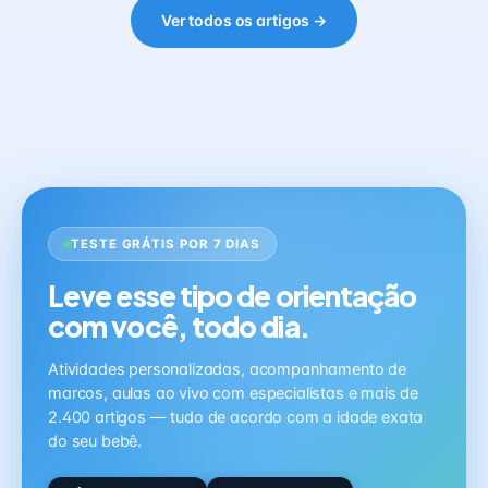
Ver todos os artigos →
TESTE GRÁTIS POR 7 DIAS
Leve esse tipo de orientação
com você, todo dia.
Atividades personalizadas, acompanhamento de
marcos, aulas ao vivo com especialistas e mais de
2.400 artigos — tudo de acordo com a idade exata
do seu bebê.