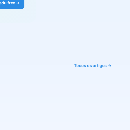
edu free →
Todos os artigos →