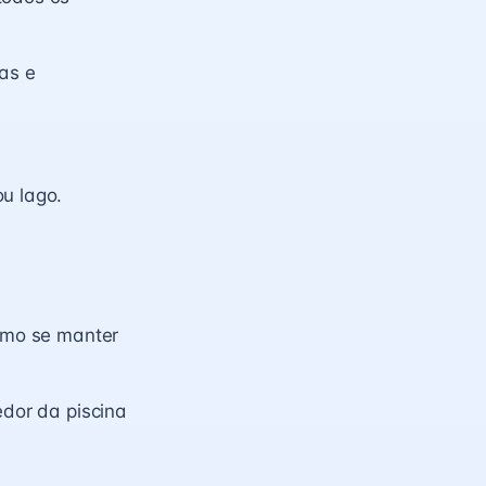
as e
ou lago.
como se manter
edor da piscina