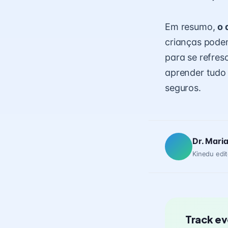
Em resumo,
o 
crianças podem
para se refres
aprender tudo
seguros.
Dr. Mari
Kinedu edit
Track ev