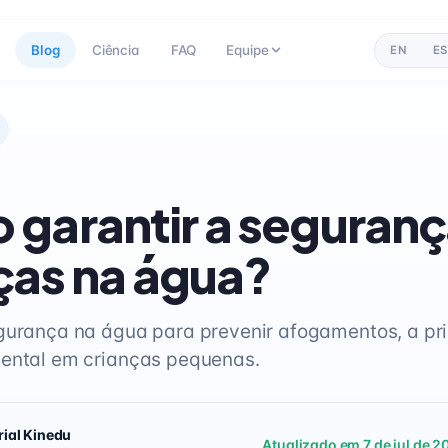
Blog
Ciência
FAQ
Equipe
EN
ES
garantir a seguranç
ças na água?
gurança na água para prevenir afogamentos, a pr
dental em crianças pequenas.
rial Kinedu
Atualizado em 7 de jul de 2