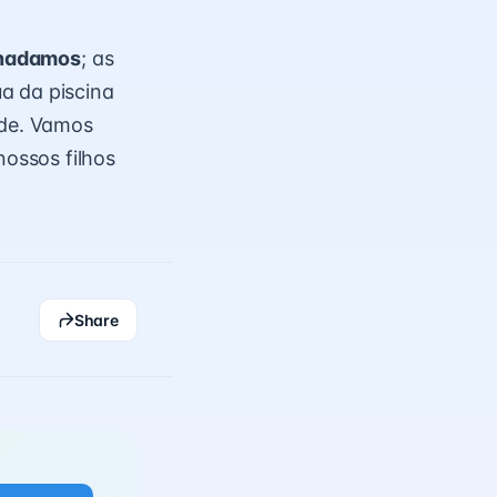
 nadamos
; as
a da piscina
ade. Vamos
ossos filhos
Share