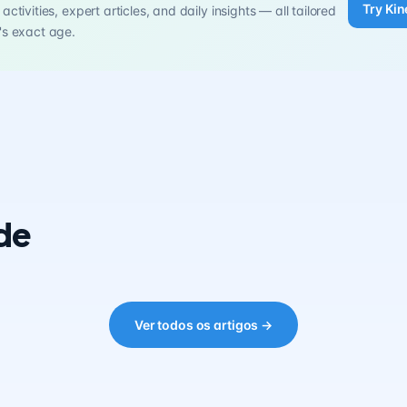
Try Kin
activities, expert articles, and daily insights — all tailored
's exact age.
de
Ver todos os artigos →