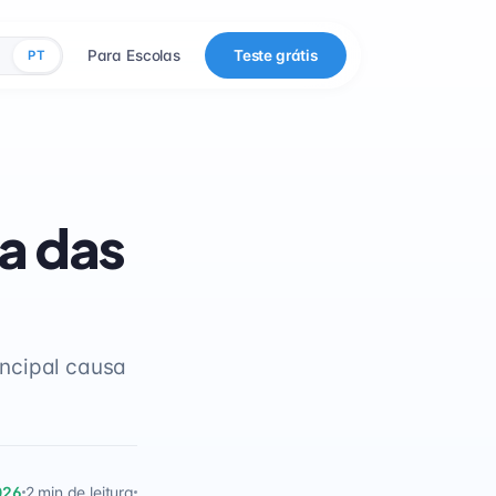
Para Escolas
Teste grátis
PT
a das
incipal causa
026
2 min de leitura