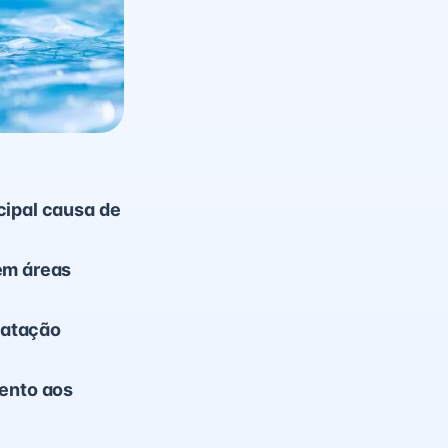
cipal causa de
 em áreas
natação
tento aos