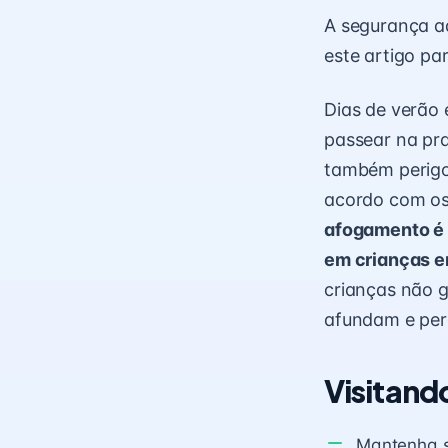
A segurança ad
este artigo pa
Dias de verão 
passear na pra
também perigo
acordo com os
afogamento é 
em crianças en
crianças não 
afundam e per
Visitando
Mantenha se