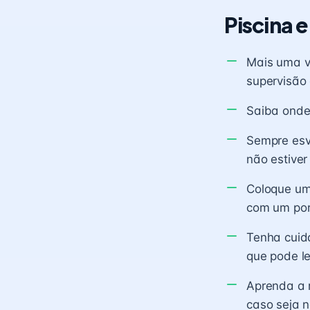
Piscina e
Mais uma ve
supervisão
Saiba onde
Sempre esva
não estiver
Coloque um
com um por
Tenha cuida
que pode l
Aprenda a 
caso seja n