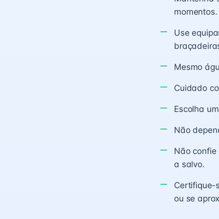
momentos.
Use equipa
braçadeiras
Mesmo água
Cuidado com
Escolha um
Não depend
Não confie 
a salvo.
Certifique-
ou se apro