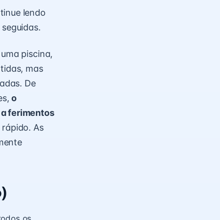
tinue lendo
 seguidas.
 uma piscina,
rtidas, mas
cadas. De
es,
o
 a ferimentos
 rápido. As
lmente
o)
todos os