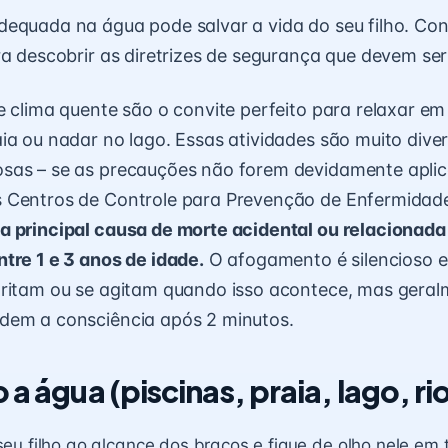
equada na água pode salvar a vida do seu filho. Con
ra descobrir as diretrizes de segurança que devem ser
e clima quente são o convite perfeito para relaxar em
ia ou nadar no lago. Essas atividades são muito dive
sas – se as precauções não forem devidamente apli
 Centros de Controle para Prevenção de Enfermidad
a principal causa de morte acidental ou relacionada
tre 1 e 3 anos de idade.
O afogamento é silencioso e
gritam ou se agitam quando isso acontece, mas gera
dem a consciência após 2 minutos.
 a água (piscinas, praia, lago, ri
u filho ao alcance dos braços e fique de olho nele em 