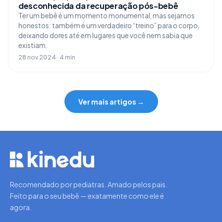
desconhecida da recuperação pós-bebê
Ter um bebê é um momento monumental, mas sejamos
honestos: também é um verdadeiro “treino” para o corpo,
deixando dores até em lugares que você nem sabia que
existiam.
28 nov 2024 · 4 min
Ver mais artigos →
Recomendado por pediatras. Amado pelos pais.
Feito para o seu bebê — exatamente como ele é
agora.