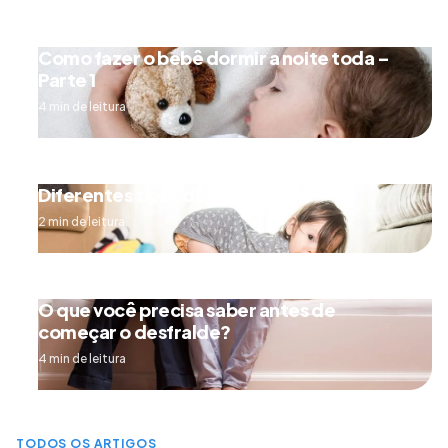
Como fazer o bebê dormir a noite toda –
Parte 1
4 min de leitura
Diferentes tipos de engatinhar
2 min de leitura
O que você precisa saber antes de
começar o desfralde?
4 min de leitura
TODOS OS ARTIGOS