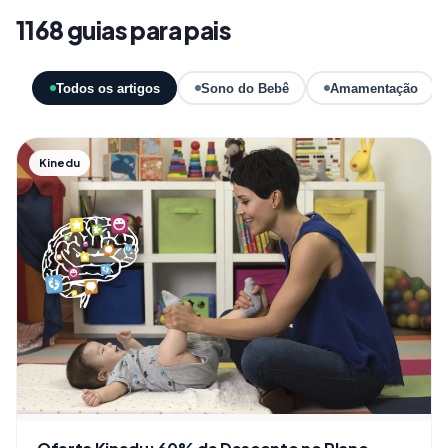
1168 guias para pais
Todos os artigos
Sono do Bebê
Amamentação
Kinedu