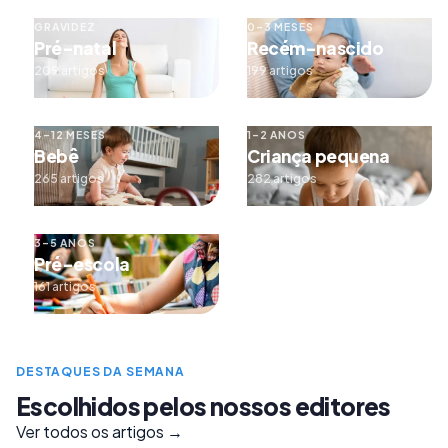
GRAVIDEZ
0–3 MESES
Pré-natal
Recém-nascido
209 artigos
199 artigos
4–12 MESES
1–2 ANOS
Bebê
Criança pequena
265 artigos
282 artigos
3–5 ANOS
Pré-escola
161 artigos
DESTAQUES DA SEMANA
Escolhidos pelos nossos editores
Ver todos os artigos →