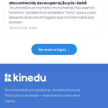
desconhecida da recuperação pós-bebê
Ter um bebê é um momento monumental, mas sejamos
honestos: também é um verdadeiro “treino” para o corpo,
deixando dores até em lugares que você nem sabia que
existiam.
28 nov 2024 · 4 min
Ver mais artigos →
Recomendado por pediatras. Amado pelos pais.
Feito para o seu bebê — exatamente como ele é
agora.