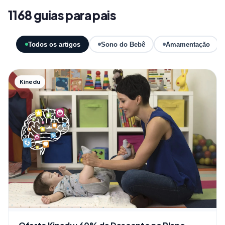
1168 guias para pais
Todos os artigos
Sono do Bebê
Amamentação
Kinedu