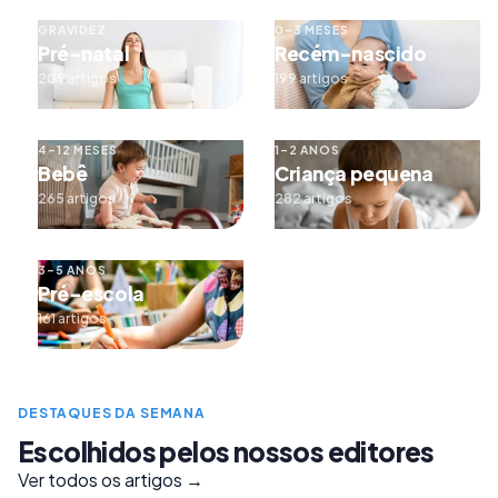
GRAVIDEZ
0–3 MESES
Pré-natal
Recém-nascido
209 artigos
199 artigos
4–12 MESES
1–2 ANOS
Bebê
Criança pequena
265 artigos
282 artigos
3–5 ANOS
Pré-escola
161 artigos
DESTAQUES DA SEMANA
Escolhidos pelos nossos editores
Ver todos os artigos →