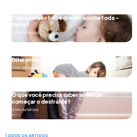
Como fazer o bebê dormir a noite toda –
Parte 1
4 min de leitura
Diferentes tipos de engatinhar
2 min de leitura
O que você precisa saber antes de
começar o desfralde?
4 min de leitura
TODOS OS ARTIGOS