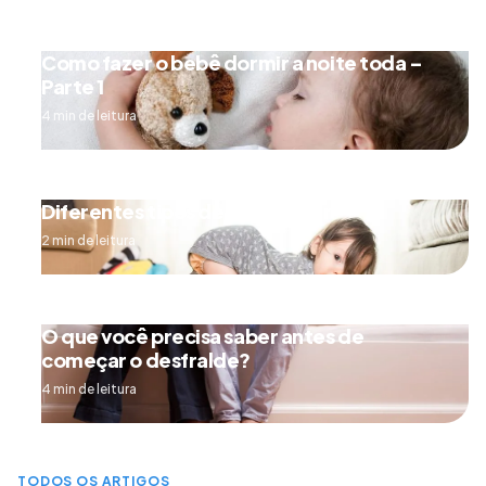
Como fazer o bebê dormir a noite toda –
Parte 1
4 min de leitura
Diferentes tipos de engatinhar
2 min de leitura
O que você precisa saber antes de
começar o desfralde?
4 min de leitura
TODOS OS ARTIGOS