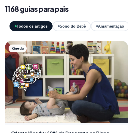
1168 guias para pais
Todos os artigos
Sono do Bebê
Amamentação
Kinedu