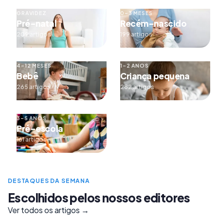
GRAVIDEZ
0–3 MESES
Pré-natal
Recém-nascido
209 artigos
199 artigos
4–12 MESES
1–2 ANOS
Bebê
Criança pequena
265 artigos
282 artigos
3–5 ANOS
Pré-escola
161 artigos
DESTAQUES DA SEMANA
Escolhidos pelos nossos editores
Ver todos os artigos →