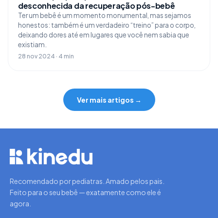
desconhecida da recuperação pós-bebê
Ter um bebê é um momento monumental, mas sejamos
honestos: também é um verdadeiro “treino” para o corpo,
deixando dores até em lugares que você nem sabia que
existiam.
28 nov 2024 · 4 min
Ver mais artigos →
Recomendado por pediatras. Amado pelos pais.
Feito para o seu bebê — exatamente como ele é
agora.