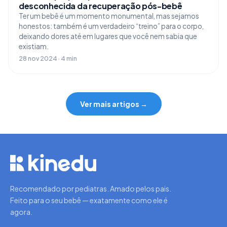
desconhecida da recuperação pós-bebê
Ter um bebê é um momento monumental, mas sejamos
honestos: também é um verdadeiro “treino” para o corpo,
deixando dores até em lugares que você nem sabia que
existiam.
28 nov 2024 · 4 min
Ver mais artigos →
Recomendado por pediatras. Amado pelos pais.
Feito para o seu bebê — exatamente como ele é
agora.