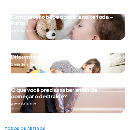
Como fazer o bebê dormir a noite toda –
Parte 1
4 min de leitura
Diferentes tipos de engatinhar
2 min de leitura
O que você precisa saber antes de
começar o desfralde?
4 min de leitura
TODOS OS ARTIGOS