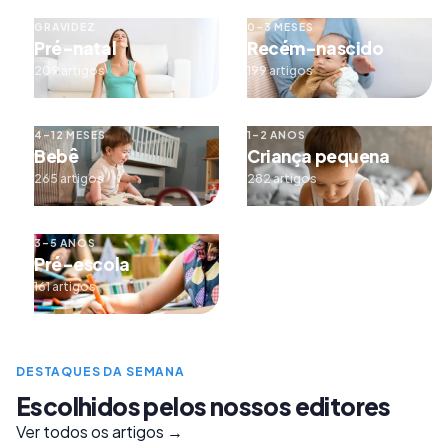
GRAVIDEZ
0–3 MESES
Pré-natal
Recém-nascido
209 artigos
199 artigos
4–12 MESES
1–2 ANOS
Bebê
Criança pequena
265 artigos
282 artigos
3–5 ANOS
Pré-escola
161 artigos
DESTAQUES DA SEMANA
Escolhidos pelos nossos editores
Ver todos os artigos →