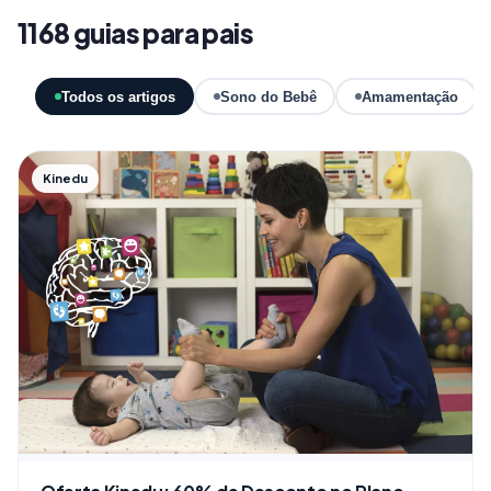
1168 guias para pais
Todos os artigos
Sono do Bebê
Amamentação
Kinedu