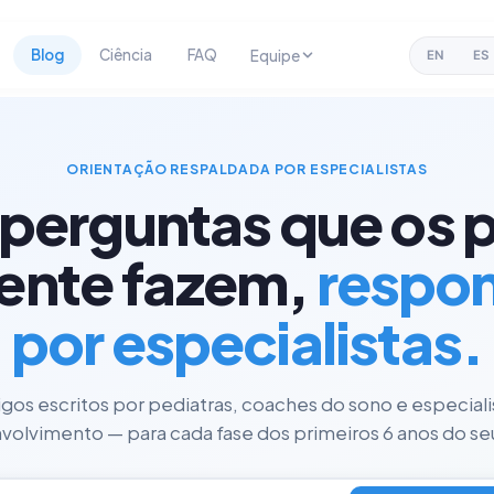
Blog
Ciência
FAQ
Equipe
EN
ES
ORIENTAÇÃO RESPALDADA POR ESPECIALISTAS
 perguntas que os p
ente fazem,
respo
por especialistas.
tigos escritos por pediatras, coaches do sono e especial
olvimento — para cada fase dos primeiros 6 anos do seu