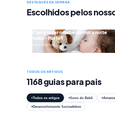
DESTAQUES DA SEMANA
Escolhidos pelos noss
Como fazer o bebê dormir a noite
toda – Parte 1
4 min de leitura
TODOS OS ARTIGOS
1168 guias para pais
Todos os artigos
Sono do Bebê
Amame
Desenvolvimento Socioafetivo