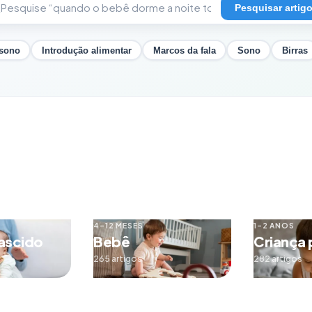
Pesquisar artig
 sono
Introdução alimentar
Marcos da fala
Sono
Birras
4–12 MESES
1–2 ANOS
ascido
Bebê
Criança
265 artigos
282 artigos