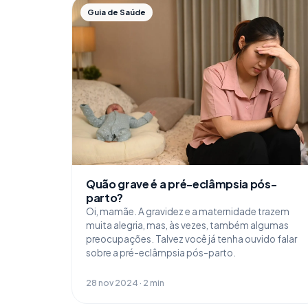
Guia de Saúde
Quão grave é a pré-eclâmpsia pós-
parto?
Oi, mamãe. A gravidez e a maternidade trazem
muita alegria, mas, às vezes, também algumas
preocupações. Talvez você já tenha ouvido falar
sobre a pré-eclâmpsia pós-parto.
28 nov 2024 · 2 min