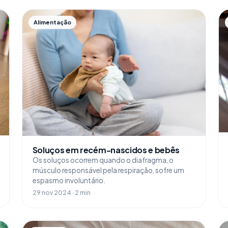
Alimentação
Soluços em recém-nascidos e bebês
Os soluços ocorrem quando o diafragma, o
músculo responsável pela respiração, sofre um
espasmo involuntário.
29 nov 2024 · 2 min