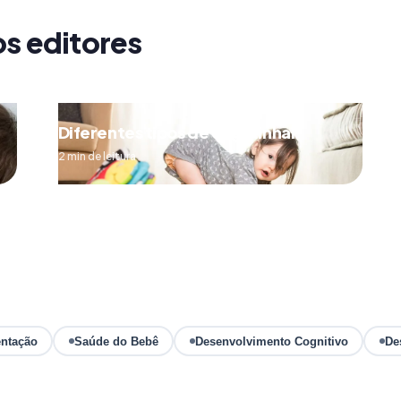
os editores
Diferentes tipos de engatinhar
2 min de leitura
ntação
Saúde do Bebê
Desenvolvimento Cognitivo
De