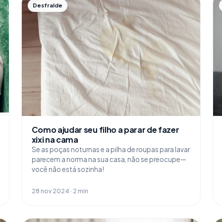
Desfralde
Como ajudar seu filho a parar de fazer
xixi na cama
Se as poças noturnas e a pilha de roupas para lavar
parecem a norma na sua casa, não se preocupe—
você não está sozinha!
28 nov 2024 · 2 min