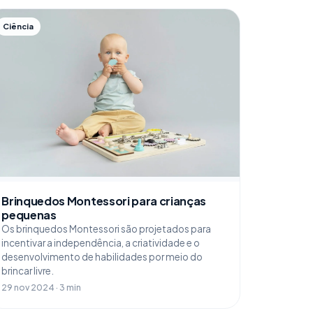
Ciência
Brinquedos Montessori para crianças
pequenas
Os brinquedos Montessori são projetados para
incentivar a independência, a criatividade e o
desenvolvimento de habilidades por meio do
brincar livre.
29 nov 2024 · 3 min