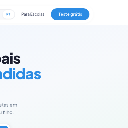
Para Escolas
Teste grátis
PT
ais
ndidas
istas em
 filho.