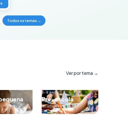
os
Todos os temas →
Ver por tema →
3–5 ANOS
 pequena
Pré-escola
161 artigos