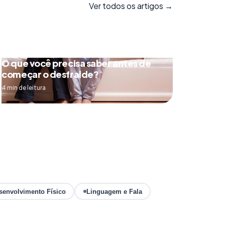
Ver todos os artigos →
O que você precisa saber antes de
começar o desfralde?
4 min de leitura
senvolvimento Físico
Linguagem e Fala