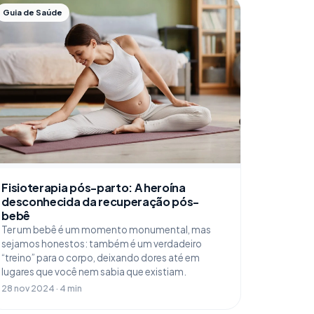
Guia de Saúde
Fisioterapia pós-parto: A heroína
desconhecida da recuperação pós-
bebê
Ter um bebê é um momento monumental, mas
sejamos honestos: também é um verdadeiro
“treino” para o corpo, deixando dores até em
lugares que você nem sabia que existiam.
28 nov 2024 · 4 min