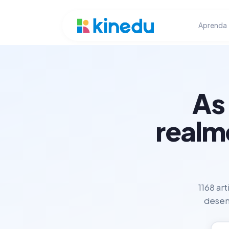
Aprenda
As
realm
1168 ar
desenv