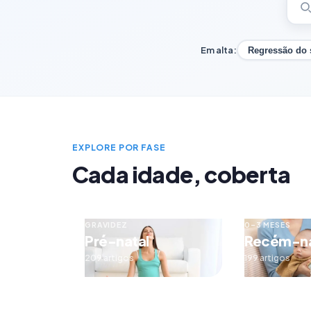
Em alta:
Regressão do
EXPLORE POR FASE
Cada idade, coberta
GRAVIDEZ
0–3 MESES
Pré-natal
Recém-n
209 artigos
199 artigos