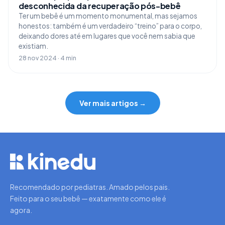
desconhecida da recuperação pós-bebê
Ter um bebê é um momento monumental, mas sejamos
honestos: também é um verdadeiro “treino” para o corpo,
deixando dores até em lugares que você nem sabia que
existiam.
28 nov 2024 · 4 min
Ver mais artigos →
Recomendado por pediatras. Amado pelos pais.
Feito para o seu bebê — exatamente como ele é
agora.