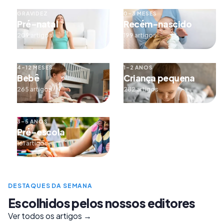
GRAVIDEZ
0–3 MESES
Pré-natal
Recém-nascido
209 artigos
199 artigos
4–12 MESES
1–2 ANOS
Bebê
Criança pequena
265 artigos
282 artigos
3–5 ANOS
Pré-escola
161 artigos
DESTAQUES DA SEMANA
Escolhidos pelos nossos editores
Ver todos os artigos →