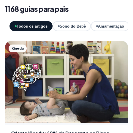
1168 guias para pais
Todos os artigos
Sono do Bebê
Amamentação
Kinedu