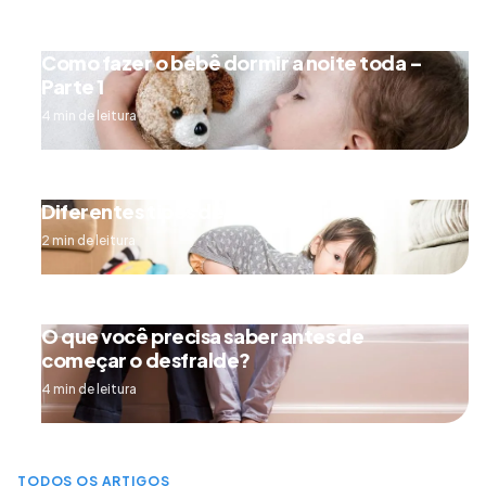
Como fazer o bebê dormir a noite toda –
Parte 1
4 min de leitura
Diferentes tipos de engatinhar
2 min de leitura
O que você precisa saber antes de
começar o desfralde?
4 min de leitura
TODOS OS ARTIGOS