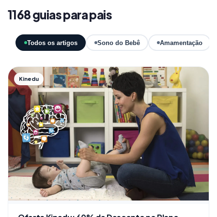
1168 guias para pais
Todos os artigos
Sono do Bebê
Amamentação
Kinedu