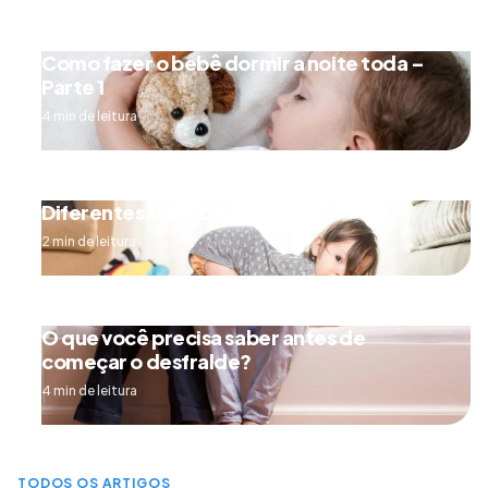
Como fazer o bebê dormir a noite toda –
Parte 1
4 min de leitura
Diferentes tipos de engatinhar
2 min de leitura
O que você precisa saber antes de
começar o desfralde?
4 min de leitura
TODOS OS ARTIGOS