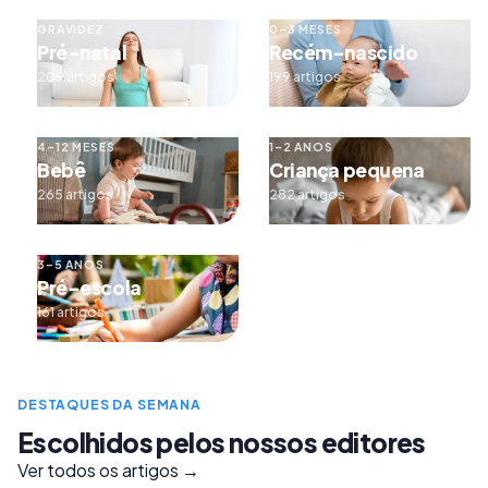
GRAVIDEZ
0–3 MESES
Pré-natal
Recém-nascido
209 artigos
199 artigos
4–12 MESES
1–2 ANOS
Bebê
Criança pequena
265 artigos
282 artigos
3–5 ANOS
Pré-escola
161 artigos
DESTAQUES DA SEMANA
Escolhidos pelos nossos editores
Ver todos os artigos →