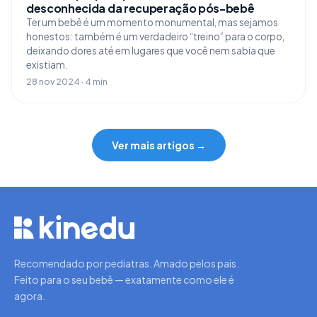
desconhecida da recuperação pós-bebê
Ter um bebê é um momento monumental, mas sejamos
honestos: também é um verdadeiro “treino” para o corpo,
deixando dores até em lugares que você nem sabia que
existiam.
28 nov 2024 · 4 min
Ver mais artigos →
Recomendado por pediatras. Amado pelos pais.
Feito para o seu bebê — exatamente como ele é
agora.