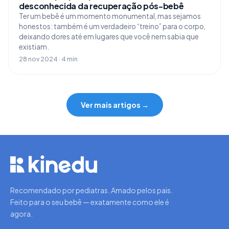
desconhecida da recuperação pós-bebê
Ter um bebê é um momento monumental, mas sejamos
honestos: também é um verdadeiro “treino” para o corpo,
deixando dores até em lugares que você nem sabia que
existiam.
28 nov 2024 · 4 min
Ver mais artigos →
Recomendado por pediatras. Amado pelos pais.
Feito para o seu bebê — exatamente como ele é
agora.