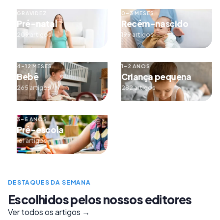
GRAVIDEZ
0–3 MESES
Pré-natal
Recém-nascido
209 artigos
199 artigos
4–12 MESES
1–2 ANOS
Bebê
Criança pequena
265 artigos
282 artigos
3–5 ANOS
Pré-escola
161 artigos
DESTAQUES DA SEMANA
Escolhidos pelos nossos editores
Ver todos os artigos →