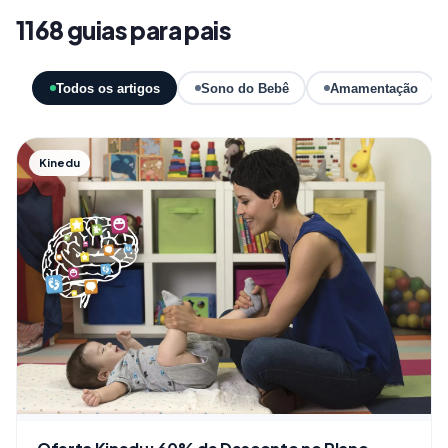
1168 guias para pais
Todos os artigos
Sono do Bebê
Amamentação
Kinedu