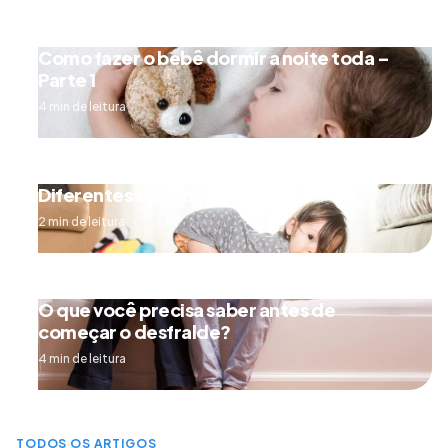
Como fazer o bebê dormir a noite toda –
Parte 1
4 min de leitura
Diferentes tipos de engatinhar
2 min de leitura
O que você precisa saber antes de
começar o desfralde?
4 min de leitura
TODOS OS ARTIGOS