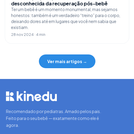
desconhecida da recuperação pós-bebê
Ter um bebê é um momento monumental, mas sejamos
honestos: também é um verdadeiro “treino” para o corpo,
deixando dores até em lugares que você nem sabia que
existiam.
28 nov 2024 · 4 min
Ver mais artigos →
Recomendado por pediatras. Amado pelos pais.
Feito para o seu bebê — exatamente como ele é
agora.