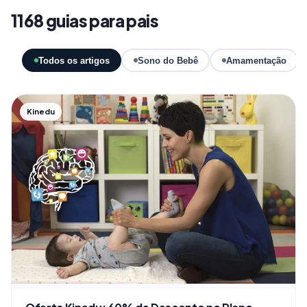
1168 guias para pais
Todos os artigos
Sono do Bebê
Amamentação
Kinedu