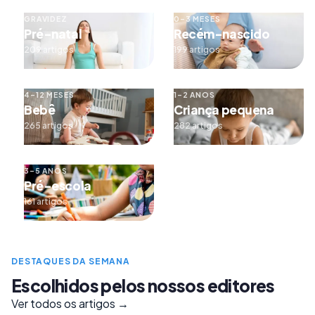
GRAVIDEZ
0–3 MESES
Pré-natal
Recém-nascido
209 artigos
199 artigos
4–12 MESES
1–2 ANOS
Bebê
Criança pequena
265 artigos
282 artigos
3–5 ANOS
Pré-escola
161 artigos
DESTAQUES DA SEMANA
Escolhidos pelos nossos editores
Ver todos os artigos →