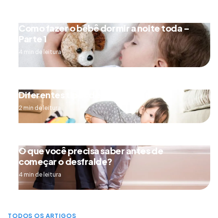
Como fazer o bebê dormir a noite toda –
Parte 1
4 min de leitura
Diferentes tipos de engatinhar
2 min de leitura
O que você precisa saber antes de
começar o desfralde?
4 min de leitura
TODOS OS ARTIGOS