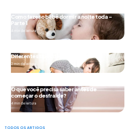
Como fazer o bebê dormir a noite toda –
Parte 1
4 min de leitura
Diferentes tipos de engatinhar
2 min de leitura
O que você precisa saber antes de
começar o desfralde?
4 min de leitura
TODOS OS ARTIGOS