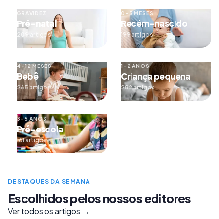
GRAVIDEZ
0–3 MESES
Pré-natal
Recém-nascido
209 artigos
199 artigos
4–12 MESES
1–2 ANOS
Bebê
Criança pequena
265 artigos
282 artigos
3–5 ANOS
Pré-escola
161 artigos
DESTAQUES DA SEMANA
Escolhidos pelos nossos editores
Ver todos os artigos →