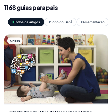
1168 guias para pais
Todos os artigos
Sono do Bebê
Amamentação
Kinedu