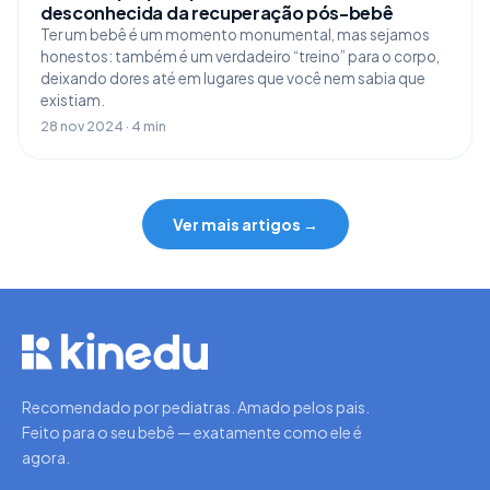
desconhecida da recuperação pós-bebê
Ter um bebê é um momento monumental, mas sejamos
honestos: também é um verdadeiro “treino” para o corpo,
deixando dores até em lugares que você nem sabia que
existiam.
28 nov 2024 · 4 min
Ver mais artigos →
Recomendado por pediatras. Amado pelos pais.
Feito para o seu bebê — exatamente como ele é
agora.