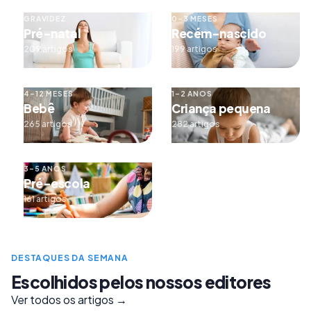
GRAVIDEZ
0–3 MESES
Pré-natal
Recém-nascido
209 artigos
199 artigos
4–12 MESES
1–2 ANOS
Bebê
Criança pequena
265 artigos
282 artigos
3–5 ANOS
Pré-escola
161 artigos
DESTAQUES DA SEMANA
Escolhidos pelos nossos editores
Ver todos os artigos →