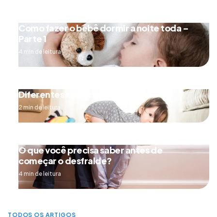
Como fazer o bebê dormir a noite toda –
Parte 1
4 min de leitura
Diferentes tipos de engatinhar
2 min de leitura
O que você precisa saber antes de
começar o desfralde?
4 min de leitura
TODOS OS ARTIGOS