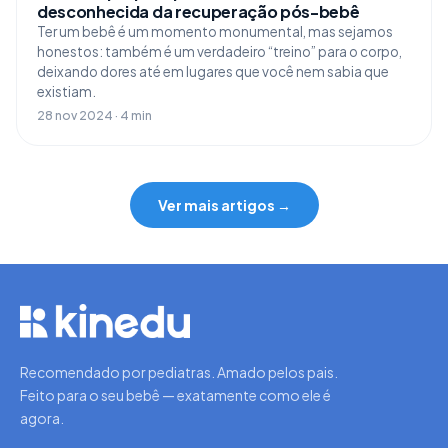
desconhecida da recuperação pós-bebê
Ter um bebê é um momento monumental, mas sejamos
honestos: também é um verdadeiro “treino” para o corpo,
deixando dores até em lugares que você nem sabia que
existiam.
28 nov 2024 · 4 min
Ver mais artigos →
Recomendado por pediatras. Amado pelos pais.
Feito para o seu bebê — exatamente como ele é
agora.