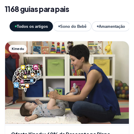
1168 guias para pais
Todos os artigos
Sono do Bebê
Amamentação
Kinedu