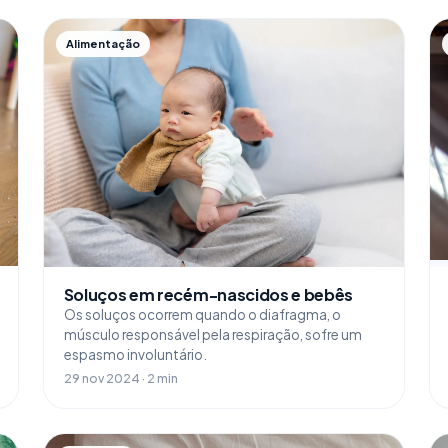
Alimentação
Soluços em recém-nascidos e bebês
Os soluços ocorrem quando o diafragma, o
músculo responsável pela respiração, sofre um
espasmo involuntário.
29 nov 2024 · 2 min