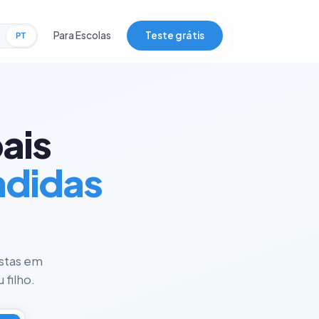
Para Escolas
Teste grátis
PT
ais
ndidas
istas em
 filho.