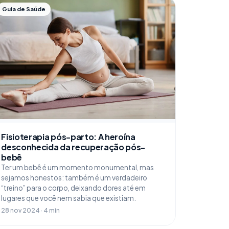
Guia de Saúde
Fisioterapia pós-parto: A heroína
desconhecida da recuperação pós-
bebê
Ter um bebê é um momento monumental, mas
sejamos honestos: também é um verdadeiro
“treino” para o corpo, deixando dores até em
lugares que você nem sabia que existiam.
28 nov 2024 · 4 min