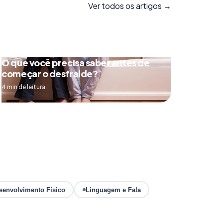
Ver todos os artigos →
O que você precisa saber antes de
começar o desfralde?
4 min de leitura
senvolvimento Físico
Linguagem e Fala