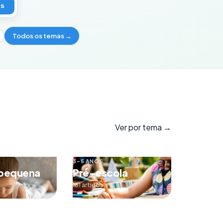
os
Todos os temas →
Ver por tema →
3–5 ANOS
 pequena
Pré-escola
161 artigos