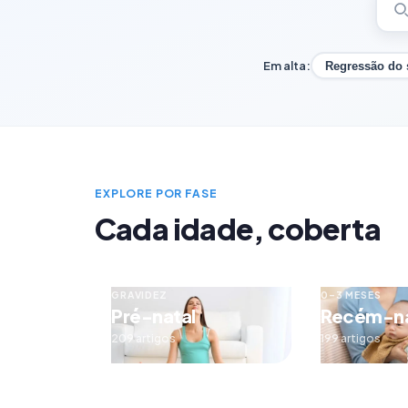
Em alta:
Regressão do
EXPLORE POR FASE
Cada idade, coberta
GRAVIDEZ
0–3 MESES
Pré-natal
Recém-n
209 artigos
199 artigos