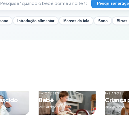
Pesquisar artig
 sono
Introdução alimentar
Marcos da fala
Sono
Birras
4–12 MESES
1–2 ANOS
ascido
Bebê
Criança
265 artigos
282 artigos