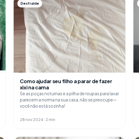
Desfralde
Como ajudar seu filho a parar de fazer
xixi na cama
Se as poças noturnas e a pilha de roupas para lavar
parecem a norma na sua casa, não se preocupe—
você não está sozinha!
28 nov 2024 · 2 min