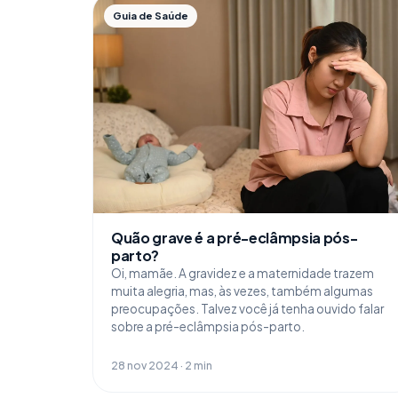
Guia de Saúde
Quão grave é a pré-eclâmpsia pós-
parto?
Oi, mamãe. A gravidez e a maternidade trazem
muita alegria, mas, às vezes, também algumas
preocupações. Talvez você já tenha ouvido falar
sobre a pré-eclâmpsia pós-parto.
28 nov 2024 · 2 min