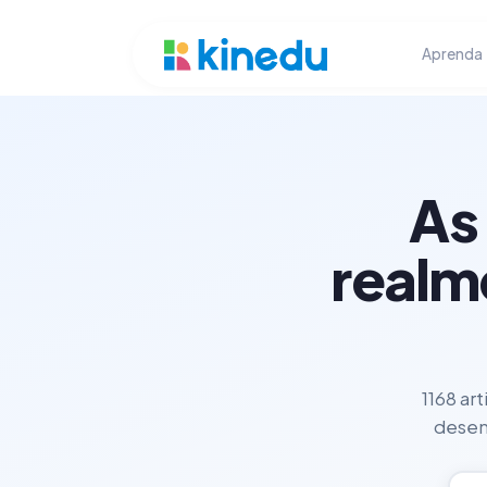
Aprenda
As
realm
1168 ar
desenv