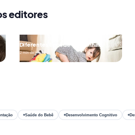
os editores
Diferentes tipos de engatinhar
2 min de leitura
ntação
Saúde do Bebê
Desenvolvimento Cognitivo
De