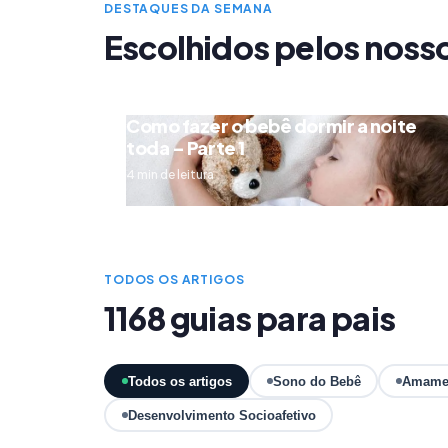
DESTAQUES DA SEMANA
Escolhidos pelos noss
Como fazer o bebê dormir a noite
toda – Parte 1
4 min de leitura
TODOS OS ARTIGOS
1168 guias para pais
Todos os artigos
Sono do Bebê
Amame
Desenvolvimento Socioafetivo