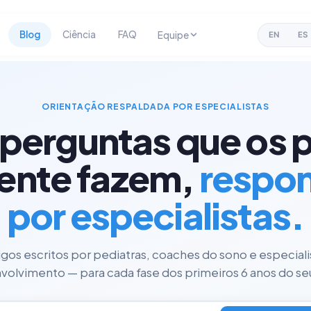
Blog
Ciência
FAQ
Equipe
EN
ES
ORIENTAÇÃO RESPALDADA POR ESPECIALISTAS
 perguntas que os p
ente fazem,
respo
por especialistas.
tigos escritos por pediatras, coaches do sono e especial
olvimento — para cada fase dos primeiros 6 anos do seu