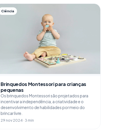
Ciência
Brinquedos Montessori para crianças
pequenas
Os brinquedos Montessori são projetados para
incentivar a independência, a criatividade e o
desenvolvimento de habilidades por meio do
brincar livre.
29 nov 2024 · 3 min