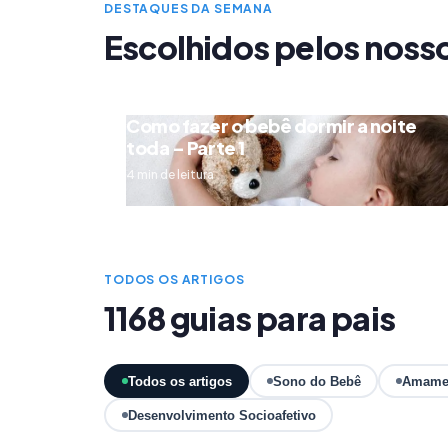
DESTAQUES DA SEMANA
Escolhidos pelos noss
Como fazer o bebê dormir a noite
toda – Parte 1
4 min de leitura
TODOS OS ARTIGOS
1168 guias para pais
Todos os artigos
Sono do Bebê
Amame
Desenvolvimento Socioafetivo