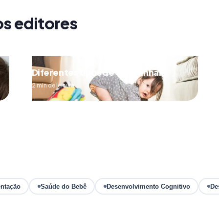
os editores
Diferentes tipos de engatinhar
2 min de leitura
ntação
Saúde do Bebê
Desenvolvimento Cognitivo
De