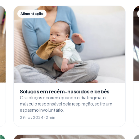
Alimentação
Soluços em recém-nascidos e bebês
Os soluços ocorrem quando o diafragma, o
músculo responsável pela respiração, sofre um
espasmo involuntário.
29 nov 2024 · 2 min