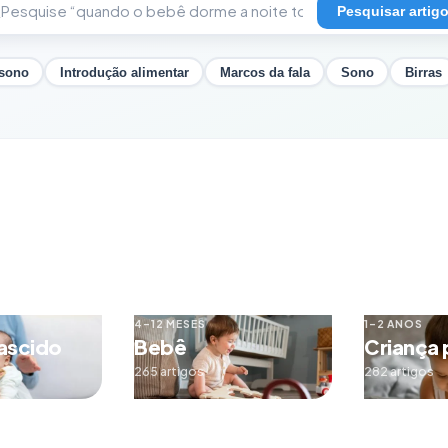
Pesquisar artig
 sono
Introdução alimentar
Marcos da fala
Sono
Birras
4–12 MESES
1–2 ANOS
ascido
Bebê
Criança
265 artigos
282 artigos