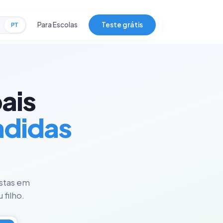
Para Escolas
Teste grátis
PT
ais
ndidas
istas em
 filho.