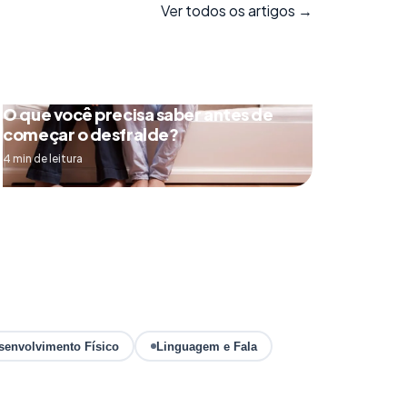
Ver todos os artigos →
O que você precisa saber antes de
começar o desfralde?
4 min de leitura
senvolvimento Físico
Linguagem e Fala