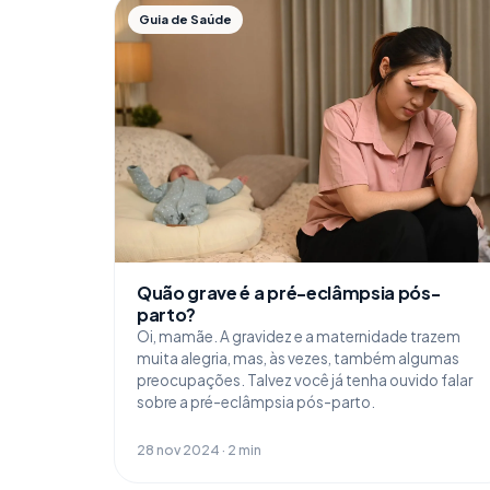
Guia de Saúde
Quão grave é a pré-eclâmpsia pós-
parto?
Oi, mamãe. A gravidez e a maternidade trazem
muita alegria, mas, às vezes, também algumas
preocupações. Talvez você já tenha ouvido falar
sobre a pré-eclâmpsia pós-parto.
28 nov 2024 · 2 min