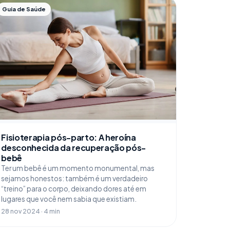
Guia de Saúde
Fisioterapia pós-parto: A heroína
desconhecida da recuperação pós-
bebê
Ter um bebê é um momento monumental, mas
sejamos honestos: também é um verdadeiro
“treino” para o corpo, deixando dores até em
lugares que você nem sabia que existiam.
28 nov 2024 · 4 min