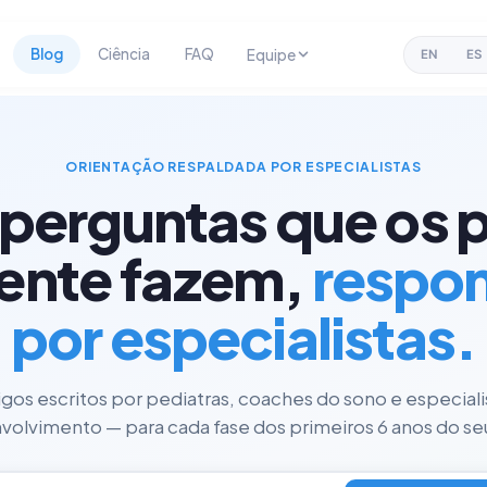
Blog
Ciência
FAQ
Equipe
EN
ES
ORIENTAÇÃO RESPALDADA POR ESPECIALISTAS
 perguntas que os p
ente fazem,
respo
por especialistas.
tigos escritos por pediatras, coaches do sono e especial
olvimento — para cada fase dos primeiros 6 anos do seu