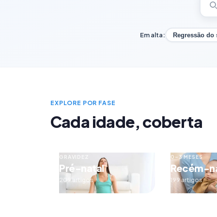
Em alta:
Regressão do
EXPLORE POR FASE
Cada idade, coberta
GRAVIDEZ
0–3 MESES
Pré-natal
Recém-n
209 artigos
199 artigos