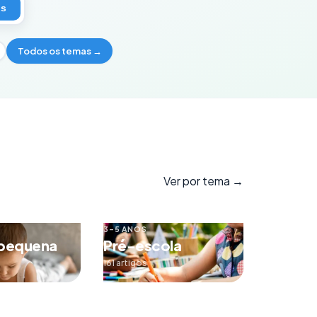
os
Todos os temas →
Ver por tema →
3–5 ANOS
 pequena
Pré-escola
161 artigos