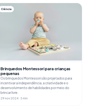
Ciência
Brinquedos Montessori para crianças
pequenas
Os brinquedos Montessori são projetados para
incentivar a independência, a criatividade e o
desenvolvimento de habilidades por meio do
brincar livre.
29 nov 2024 · 3 min