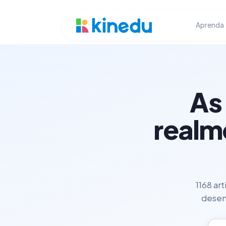
Aprenda
As
realm
1168 ar
desenv