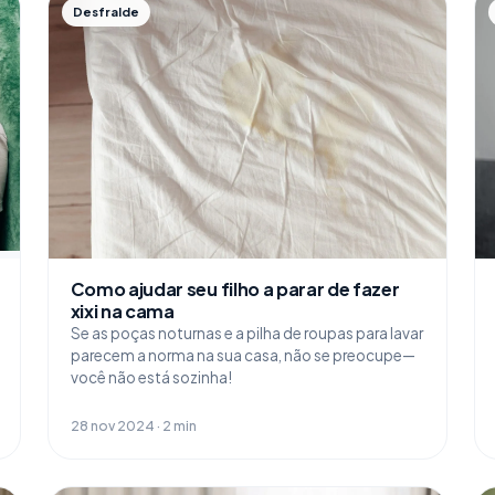
Desfralde
Como ajudar seu filho a parar de fazer
xixi na cama
Se as poças noturnas e a pilha de roupas para lavar
parecem a norma na sua casa, não se preocupe—
você não está sozinha!
28 nov 2024 · 2 min