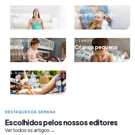
GRAVIDEZ
0–3 MESES
Pré-natal
Recém-nascido
209 artigos
199 artigos
4–12 MESES
1–2 ANOS
Bebê
Criança pequena
265 artigos
282 artigos
3–5 ANOS
Pré-escola
161 artigos
DESTAQUES DA SEMANA
Escolhidos pelos nossos editores
Ver todos os artigos →