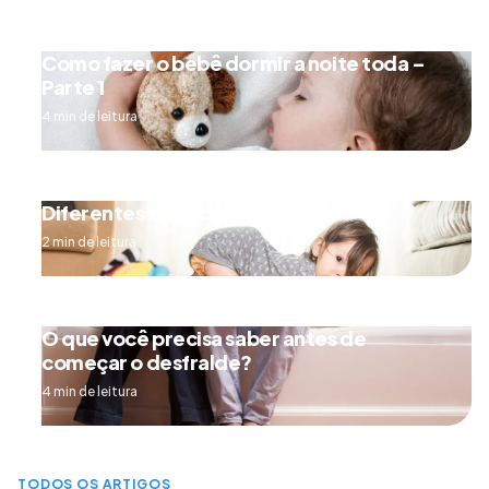
Como fazer o bebê dormir a noite toda –
Parte 1
4 min de leitura
Diferentes tipos de engatinhar
2 min de leitura
O que você precisa saber antes de
começar o desfralde?
4 min de leitura
TODOS OS ARTIGOS