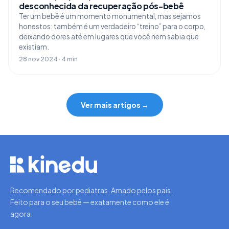
desconhecida da recuperação pós-bebê
Ter um bebê é um momento monumental, mas sejamos
honestos: também é um verdadeiro “treino” para o corpo,
deixando dores até em lugares que você nem sabia que
existiam.
28 nov 2024 · 4 min
Ver mais artigos →
Recomendado por pediatras. Amado pelos pais.
Feito para o seu bebê — exatamente como ele é
agora.