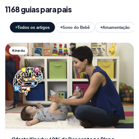
1168 guias para pais
Todos os artigos
Sono do Bebê
Amamentação
Kinedu