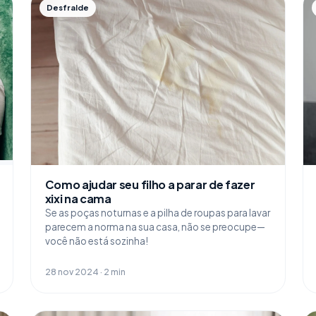
Desfralde
Como ajudar seu filho a parar de fazer
xixi na cama
Se as poças noturnas e a pilha de roupas para lavar
parecem a norma na sua casa, não se preocupe—
você não está sozinha!
28 nov 2024 · 2 min