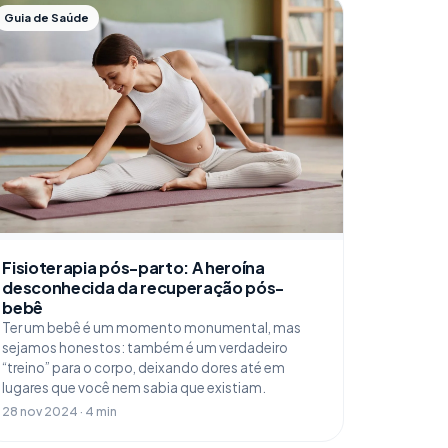
Guia de Saúde
Fisioterapia pós-parto: A heroína
desconhecida da recuperação pós-
bebê
Ter um bebê é um momento monumental, mas
sejamos honestos: também é um verdadeiro
“treino” para o corpo, deixando dores até em
lugares que você nem sabia que existiam.
28 nov 2024 · 4 min