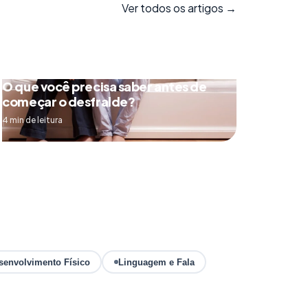
Ver todos os artigos →
O que você precisa saber antes de
começar o desfralde?
4 min de leitura
senvolvimento Físico
Linguagem e Fala