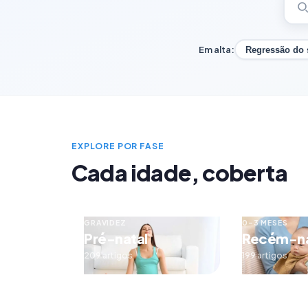
Em alta:
Regressão do
EXPLORE POR FASE
Cada idade, coberta
GRAVIDEZ
0–3 MESES
Pré-natal
Recém-n
209 artigos
199 artigos