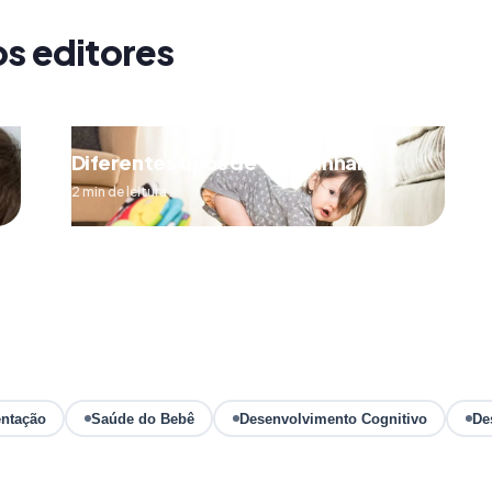
os editores
Diferentes tipos de engatinhar
2 min de leitura
ntação
Saúde do Bebê
Desenvolvimento Cognitivo
De