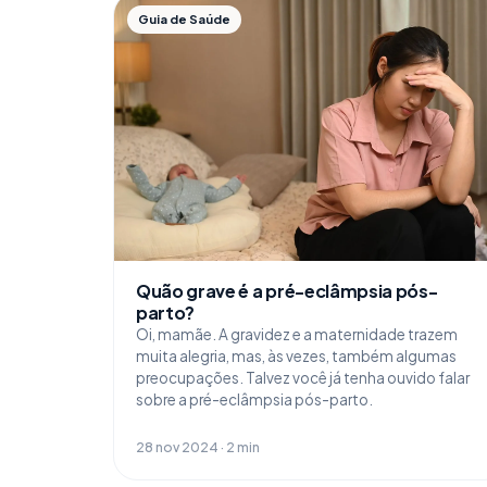
Guia de Saúde
Quão grave é a pré-eclâmpsia pós-
parto?
Oi, mamãe. A gravidez e a maternidade trazem
muita alegria, mas, às vezes, também algumas
preocupações. Talvez você já tenha ouvido falar
sobre a pré-eclâmpsia pós-parto.
28 nov 2024 · 2 min