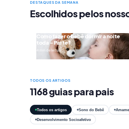
DESTAQUES DA SEMANA
Escolhidos pelos noss
Como fazer o bebê dormir a noite
toda – Parte 1
4 min de leitura
TODOS OS ARTIGOS
1168 guias para pais
Todos os artigos
Sono do Bebê
Amame
Desenvolvimento Socioafetivo