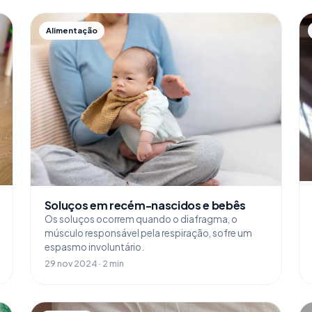
Alimentação
Soluços em recém-nascidos e bebês
Os soluços ocorrem quando o diafragma, o
músculo responsável pela respiração, sofre um
espasmo involuntário.
29 nov 2024 · 2 min