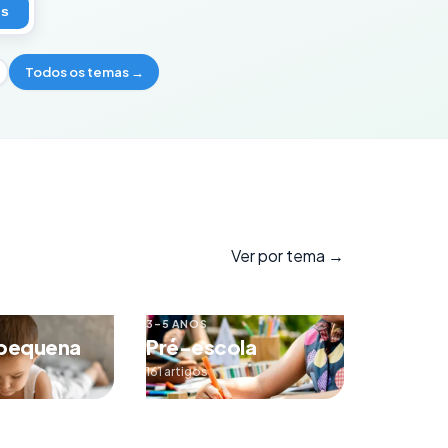
os
Todos os temas →
Ver por tema →
3–5 ANOS
 pequena
Pré-escola
161 artigos