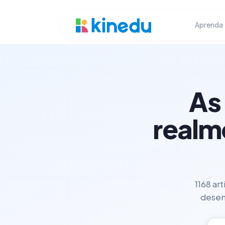
Aprenda
As
realm
1168 ar
desenv