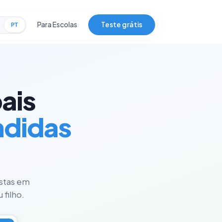
Para Escolas
Teste grátis
PT
ais
ndidas
istas em
 filho.