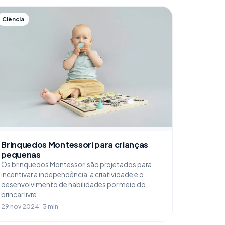
Ciência
Brinquedos Montessori para crianças
pequenas
Os brinquedos Montessori são projetados para
incentivar a independência, a criatividade e o
desenvolvimento de habilidades por meio do
brincar livre.
29 nov 2024 · 3 min