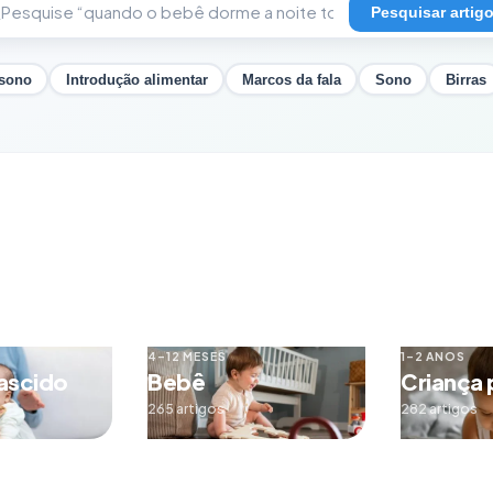
Pesquisar artig
 sono
Introdução alimentar
Marcos da fala
Sono
Birras
4–12 MESES
1–2 ANOS
ascido
Bebê
Criança
265 artigos
282 artigos