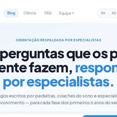
Blog
Ciência
FAQ
Equipe
EN
ES
ORIENTAÇÃO RESPALDADA POR ESPECIALISTAS
 perguntas que os p
ente fazem,
respo
por especialistas.
tigos escritos por pediatras, coaches do sono e especial
olvimento — para cada fase dos primeiros 6 anos do seu