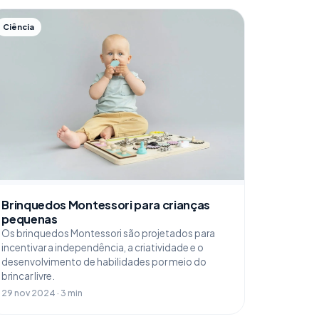
Ciência
Brinquedos Montessori para crianças
pequenas
Os brinquedos Montessori são projetados para
incentivar a independência, a criatividade e o
desenvolvimento de habilidades por meio do
brincar livre.
29 nov 2024 · 3 min