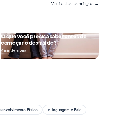
Ver todos os artigos →
O que você precisa saber antes de
começar o desfralde?
4 min de leitura
senvolvimento Físico
Linguagem e Fala