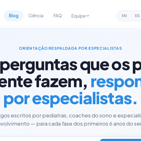
Blog
Ciência
FAQ
Equipe
EN
ES
ORIENTAÇÃO RESPALDADA POR ESPECIALISTAS
 perguntas que os p
ente fazem,
respo
por especialistas.
tigos escritos por pediatras, coaches do sono e especial
olvimento — para cada fase dos primeiros 6 anos do seu