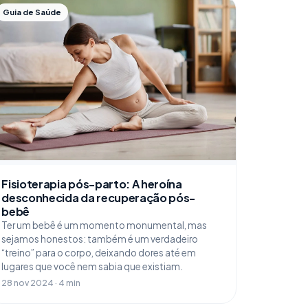
Guia de Saúde
Fisioterapia pós-parto: A heroína
desconhecida da recuperação pós-
bebê
Ter um bebê é um momento monumental, mas
sejamos honestos: também é um verdadeiro
“treino” para o corpo, deixando dores até em
lugares que você nem sabia que existiam.
28 nov 2024 · 4 min