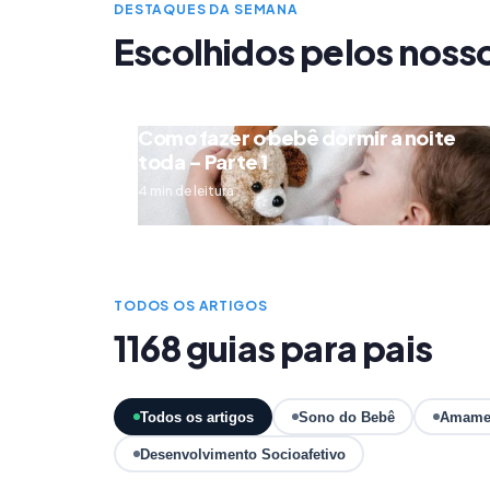
DESTAQUES DA SEMANA
Escolhidos pelos noss
Como fazer o bebê dormir a noite
toda – Parte 1
4 min de leitura
TODOS OS ARTIGOS
1168 guias para pais
Todos os artigos
Sono do Bebê
Amame
Desenvolvimento Socioafetivo