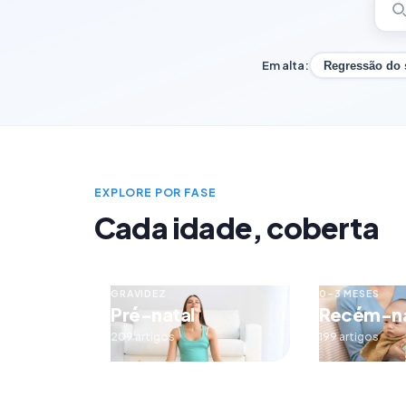
Em alta:
Regressão do
EXPLORE POR FASE
Cada idade, coberta
GRAVIDEZ
0–3 MESES
Pré-natal
Recém-n
209 artigos
199 artigos