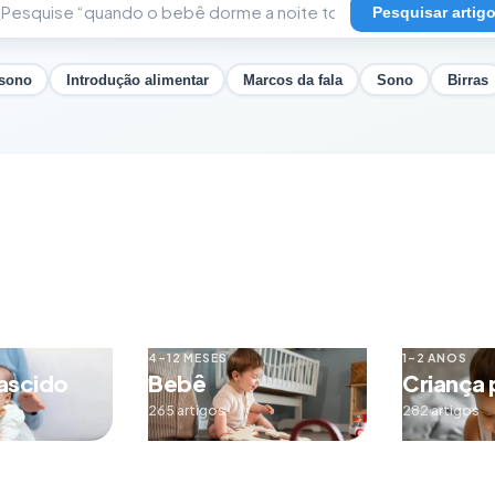
Pesquisar artig
 sono
Introdução alimentar
Marcos da fala
Sono
Birras
4–12 MESES
1–2 ANOS
ascido
Bebê
Criança
265 artigos
282 artigos