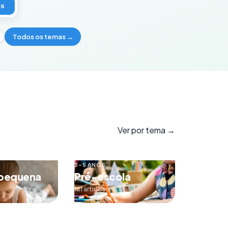
os
Todos os temas →
Ver por tema →
3–5 ANOS
 pequena
Pré-escola
161 artigos