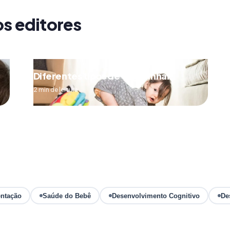
os editores
Diferentes tipos de engatinhar
2 min de leitura
ntação
Saúde do Bebê
Desenvolvimento Cognitivo
De