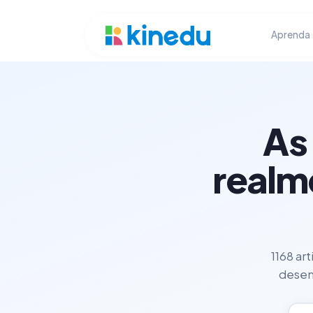
Aprenda
As
realm
1168 ar
desenv