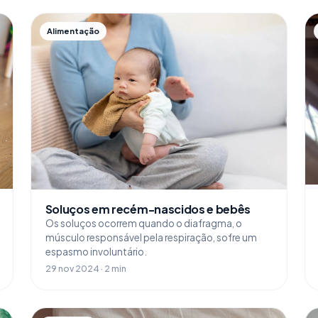
Alimentação
Soluços em recém-nascidos e bebês
Os soluços ocorrem quando o diafragma, o
músculo responsável pela respiração, sofre um
espasmo involuntário.
29 nov 2024 · 2 min