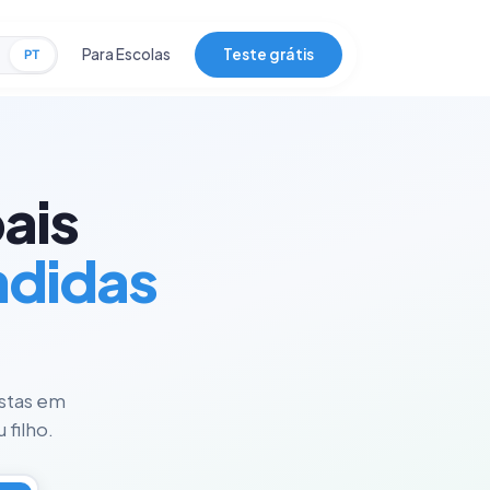
Para Escolas
Teste grátis
PT
ais
ndidas
istas em
 filho.