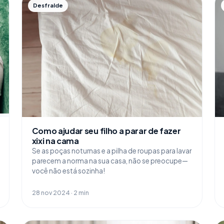
Desfralde
Como ajudar seu filho a parar de fazer
xixi na cama
Se as poças noturnas e a pilha de roupas para lavar
parecem a norma na sua casa, não se preocupe—
você não está sozinha!
28 nov 2024 · 2 min