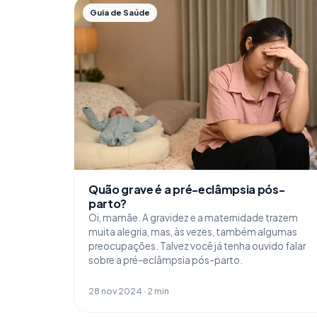
Guia de Saúde
Quão grave é a pré-eclâmpsia pós-
parto?
Oi, mamãe. A gravidez e a maternidade trazem
muita alegria, mas, às vezes, também algumas
preocupações. Talvez você já tenha ouvido falar
sobre a pré-eclâmpsia pós-parto.
28 nov 2024 · 2 min