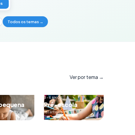
os
Todos os temas →
Ver por tema →
3–5 ANOS
 pequena
Pré-escola
161 artigos