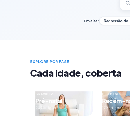
Em alta:
Regressão do
EXPLORE POR FASE
Cada idade, coberta
GRAVIDEZ
0–3 MESES
Pré-natal
Recém-n
209 artigos
199 artigos