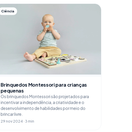
Ciência
Brinquedos Montessori para crianças
pequenas
Os brinquedos Montessori são projetados para
incentivar a independência, a criatividade e o
desenvolvimento de habilidades por meio do
brincar livre.
29 nov 2024 · 3 min