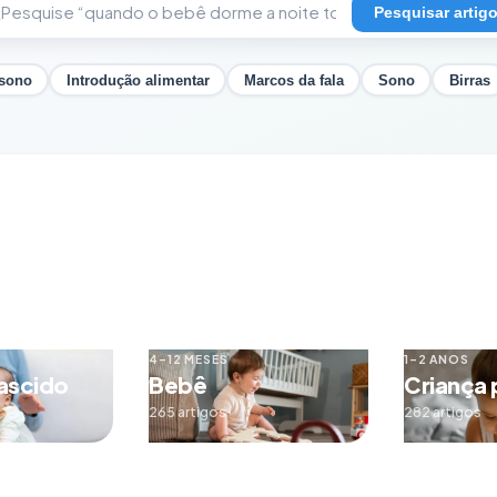
Pesquisar artig
 sono
Introdução alimentar
Marcos da fala
Sono
Birras
4–12 MESES
1–2 ANOS
ascido
Bebê
Criança
265 artigos
282 artigos