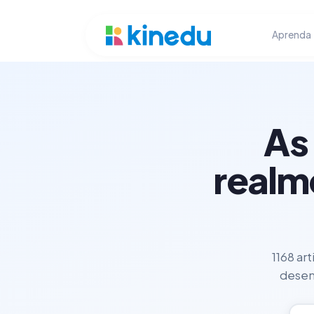
Aprenda
As
realm
1168 ar
desenv