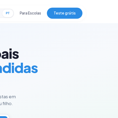
Para Escolas
Teste grátis
PT
ais
ndidas
istas em
 filho.