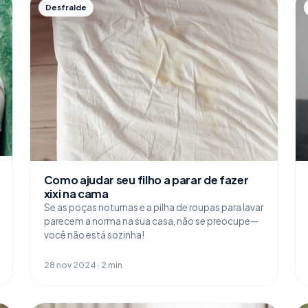
Desfralde
Como ajudar seu filho a parar de fazer
xixi na cama
Se as poças noturnas e a pilha de roupas para lavar
parecem a norma na sua casa, não se preocupe—
você não está sozinha!
28 nov 2024 · 2 min