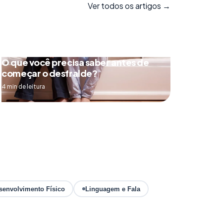
Ver todos os artigos →
O que você precisa saber antes de
começar o desfralde?
4 min de leitura
senvolvimento Físico
Linguagem e Fala