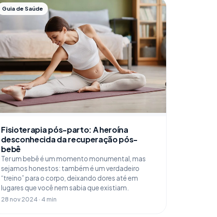
Guia de Saúde
Fisioterapia pós-parto: A heroína
desconhecida da recuperação pós-
bebê
Ter um bebê é um momento monumental, mas
sejamos honestos: também é um verdadeiro
“treino” para o corpo, deixando dores até em
lugares que você nem sabia que existiam.
28 nov 2024 · 4 min