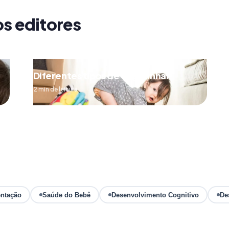
os editores
Diferentes tipos de engatinhar
2 min de leitura
ntação
Saúde do Bebê
Desenvolvimento Cognitivo
De