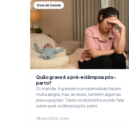
Guia de Saúde
Quão grave é a pré-eclâmpsia pós-
parto?
Oi, mamãe. A gravidez e a maternidade trazem
muita alegria, mas, às vezes, também algumas
preocupações. Talvez você já tenha ouvido falar
sobre a pré-eclâmpsia pós-parto.
28 nov 2024 · 2 min