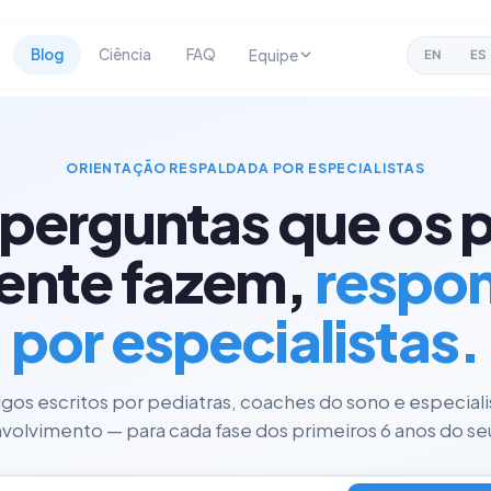
Blog
Ciência
FAQ
Equipe
EN
ES
ORIENTAÇÃO RESPALDADA POR ESPECIALISTAS
 perguntas que os p
ente fazem,
respo
por especialistas.
tigos escritos por pediatras, coaches do sono e especial
olvimento — para cada fase dos primeiros 6 anos do seu