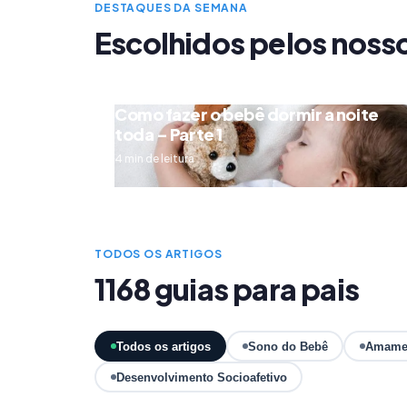
DESTAQUES DA SEMANA
Escolhidos pelos noss
Como fazer o bebê dormir a noite
toda – Parte 1
4 min de leitura
TODOS OS ARTIGOS
1168 guias para pais
Todos os artigos
Sono do Bebê
Amame
Desenvolvimento Socioafetivo