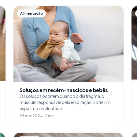
Alimentação
Soluços em recém-nascidos e bebês
Os soluços ocorrem quando o diafragma, o
músculo responsável pela respiração, sofre um
espasmo involuntário.
29 nov 2024 · 2 min