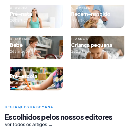
GRAVIDEZ
0–3 MESES
Pré-natal
Recém-nascido
209 artigos
199 artigos
4–12 MESES
1–2 ANOS
Bebê
Criança pequena
265 artigos
282 artigos
3–5 ANOS
Pré-escola
161 artigos
DESTAQUES DA SEMANA
Escolhidos pelos nossos editores
Ver todos os artigos →