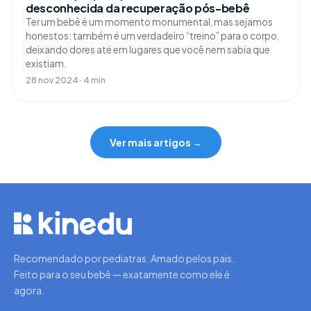
desconhecida da recuperação pós-bebê
Ter um bebê é um momento monumental, mas sejamos
honestos: também é um verdadeiro “treino” para o corpo,
deixando dores até em lugares que você nem sabia que
existiam.
28 nov 2024 · 4 min
Ver mais artigos →
Recomendado por pediatras. Amado pelos pais.
Feito para o seu bebê — exatamente como ele é
agora.