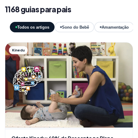
1168 guias para pais
Todos os artigos
Sono do Bebê
Amamentação
Kinedu