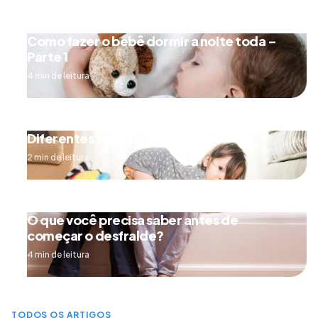
Como fazer o bebê dormir a noite toda –
Parte 1
4 min de leitura
Diferentes tipos de engatinhar
2 min de leitura
O que você precisa saber antes de
começar o desfralde?
4 min de leitura
TODOS OS ARTIGOS