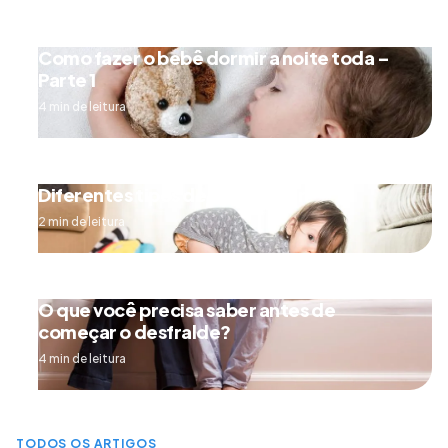
Como fazer o bebê dormir a noite toda –
Parte 1
4 min de leitura
Diferentes tipos de engatinhar
2 min de leitura
O que você precisa saber antes de
começar o desfralde?
4 min de leitura
TODOS OS ARTIGOS