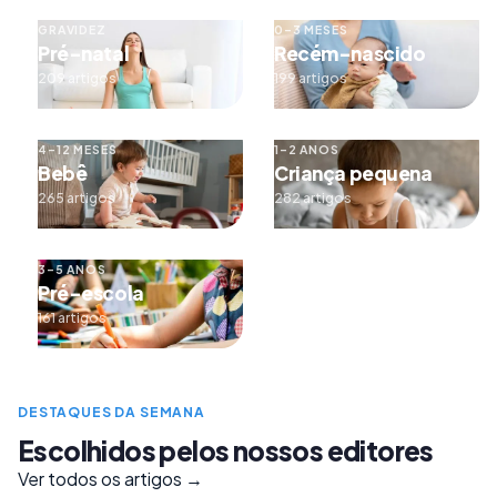
GRAVIDEZ
0–3 MESES
Pré-natal
Recém-nascido
209 artigos
199 artigos
4–12 MESES
1–2 ANOS
Bebê
Criança pequena
265 artigos
282 artigos
3–5 ANOS
Pré-escola
161 artigos
DESTAQUES DA SEMANA
Escolhidos pelos nossos editores
Ver todos os artigos →