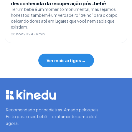
desconhecida da recuperação pós-bebê
Ter um bebê é um momento monumental, mas sejamos
honestos: também é um verdadeiro “treino” para o corpo,
deixando dores até em lugares que você nem sabia que
existiam.
28 nov 2024 · 4 min
Ver mais artigos →
Recomendado por pediatras. Amado pelos pais.
Feito para o seu bebê — exatamente como ele é
agora.