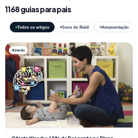
1168 guias para pais
Todos os artigos
Sono do Bebê
Amamentação
Kinedu