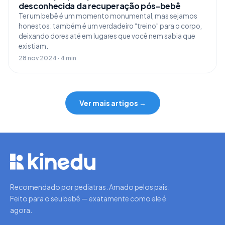
desconhecida da recuperação pós-bebê
Ter um bebê é um momento monumental, mas sejamos
honestos: também é um verdadeiro “treino” para o corpo,
deixando dores até em lugares que você nem sabia que
existiam.
28 nov 2024 · 4 min
Ver mais artigos →
Recomendado por pediatras. Amado pelos pais.
Feito para o seu bebê — exatamente como ele é
agora.