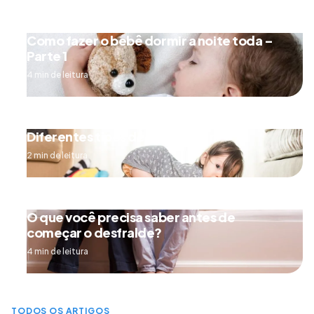
Como fazer o bebê dormir a noite toda –
Parte 1
4 min de leitura
Diferentes tipos de engatinhar
2 min de leitura
O que você precisa saber antes de
começar o desfralde?
4 min de leitura
TODOS OS ARTIGOS