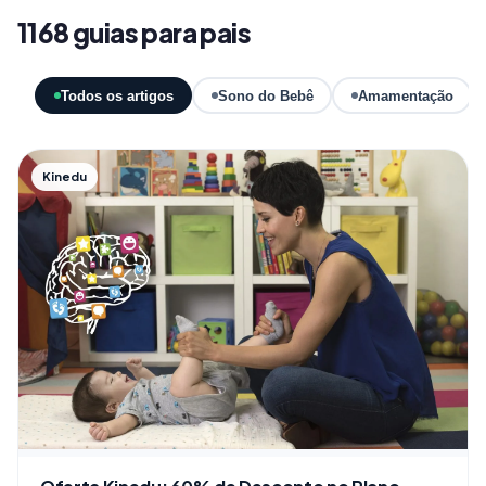
1168 guias para pais
Todos os artigos
Sono do Bebê
Amamentação
Kinedu