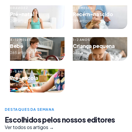
GRAVIDEZ
0–3 MESES
Pré-natal
Recém-nascido
209 artigos
199 artigos
4–12 MESES
1–2 ANOS
Bebê
Criança pequena
265 artigos
282 artigos
3–5 ANOS
Pré-escola
161 artigos
DESTAQUES DA SEMANA
Escolhidos pelos nossos editores
Ver todos os artigos →