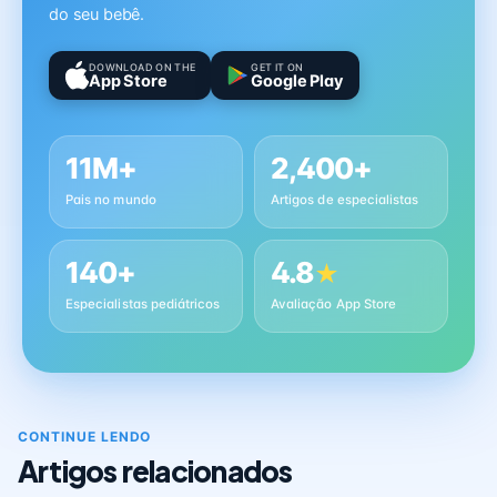
do seu bebê.
DOWNLOAD ON THE
GET IT ON
App Store
Google Play
11M+
2,400+
Pais no mundo
Artigos de especialistas
140+
4.8
★
Especialistas pediátricos
Avaliação App Store
CONTINUE LENDO
Artigos relacionados