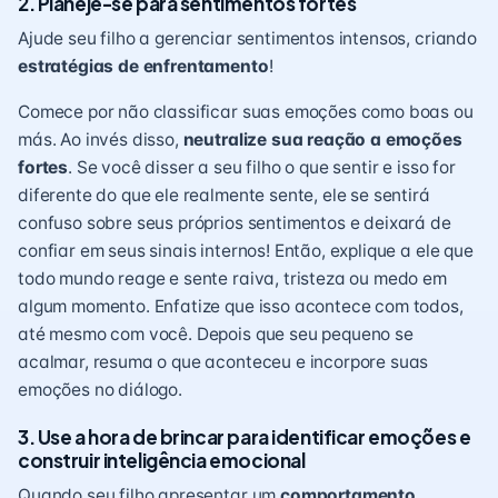
2. Planeje-se para sentimentos fortes
Ajude seu filho a gerenciar sentimentos intensos, criando
estratégias de enfrentamento
!
Comece por não classificar suas emoções como boas ou
más. Ao invés disso,
neutralize sua reação a emoções
fortes
. Se você disser a seu filho o que sentir e isso for
diferente do que ele realmente sente, ele se sentirá
confuso sobre seus próprios sentimentos e deixará de
confiar em seus sinais internos! Então, explique a ele que
todo mundo reage e sente raiva, tristeza ou medo em
algum momento. Enfatize que isso acontece com todos,
até mesmo com você. Depois que seu pequeno se
acalmar, resuma o que aconteceu e incorpore suas
emoções no diálogo.
3. Use a hora de brincar para identificar emoções e
construir inteligência emocional
Quando seu filho apresentar um
comportamento