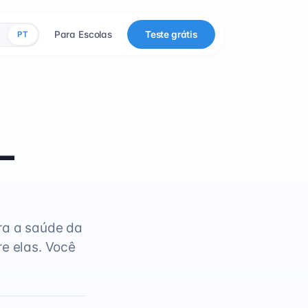
Para Escolas
Teste grátis
PT
-
ra a saúde da
re elas. Você