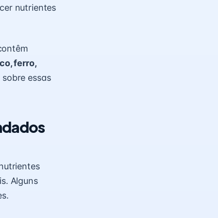
cer nutrientes
 contêm
co, ferro,
 sobre essas
endados
utrientes
is. Alguns
s.