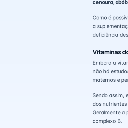
cenoura, abó
Como é possíve
a suplementaç
deficiência de
Vitaminas d
Embora a vita
não há estudo
maternos e per
Sendo assim, 
dos nutriente
Geralmente a 
complexo B.