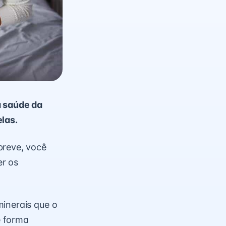
a saúde da
elas.
breve, você
r os
minerais que o
e forma