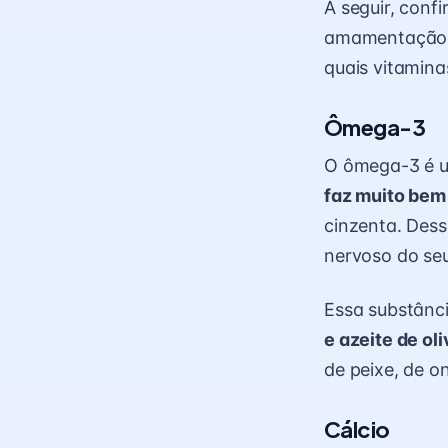
A seguir, conf
amamentação, 
quais vitamina
Ômega-3
O ômega-3 é um
faz muito bem
cinzenta. Dess
nervoso do seu
Essa substânc
e azeite de ol
de peixe, de o
Cálcio