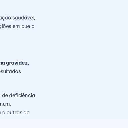
tação saudável,
giões em que a
 na gravidez
,
sultados
de deficiência
omum.
 a outras do