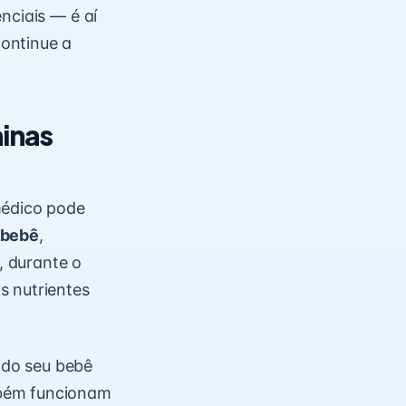
nciais — é aí
ontinue a
inas
édico pode
 bebê
,
, durante o
s nutrientes
 do seu bebê
mbém funcionam