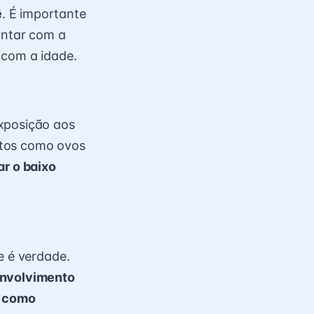
ê
. É importante
ontar com a
 com a idade.
exposição aos
ntos como ovos
ar o baixo
e é verdade.
envolvimento
, como