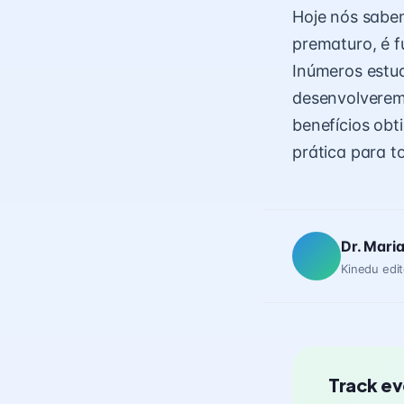
Hoje nós sabe
prematuro, é f
Inúmeros estu
desenvolverem
benefícios ob
prática para 
Dr. Mari
Kinedu edit
Track ev