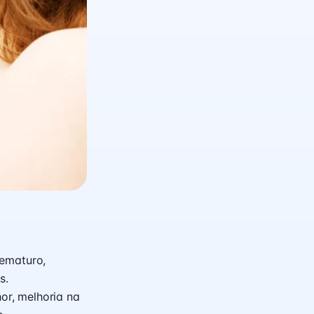
rematuro,
s.
r, melhoria na