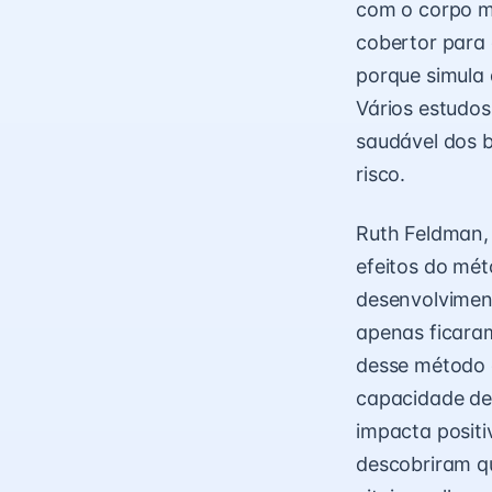
com o corpo m
cobertor para
porque simula 
Vários estudo
saudável dos b
risco.
Ruth Feldman, 
efeitos do mé
desenvolvimen
apenas ficaram
desse método 
capacidade de 
impacta posit
descobriram qu