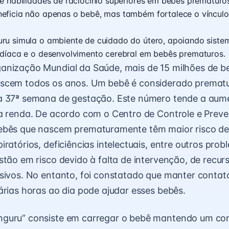
e habilidades de raciocínio superiores em bebês prematuro
eficia não apenas o bebê, mas também fortalece o vínculo
ru simula o ambiente de cuidado do útero, apoiando siste
rdíaca e o desenvolvimento cerebral em bebês prematuros.
anização Mundial da Saúde, mais de 15 milhões de b
scem todos os anos. Um bebê é considerado premat
a 37ª semana de gestação. Este número tende a aum
xa renda. De acordo com o Centro de Controle e Prev
ebês que nascem prematuramente têm maior risco de 
ratórios, deficiências intelectuais, entre outros prob
stão em risco devido à falta de intervenção, de recur
sivos. No entanto, foi constatado que manter contato
árias horas ao dia pode ajudar esses bebês.
guru” consiste em carregar o bebê mantendo um con