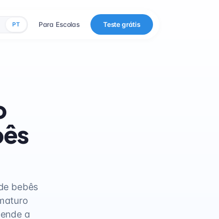
Para Escolas
Teste grátis
PT
o
bês
 de bebês
maturo
tende a