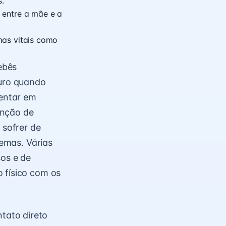
s.
 entre a mãe e a
mas vitais como
ebês
uro quando
entar em
enção de
sofrer de
lemas. Várias
sos e de
 físico com os
tato direto