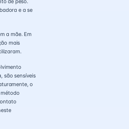
to de peso.
badora e a se
bém a mãe. Em
ção mais
ilizaram.
olvimento
, são sensíveis
aturamente, o
o método
contato
neste