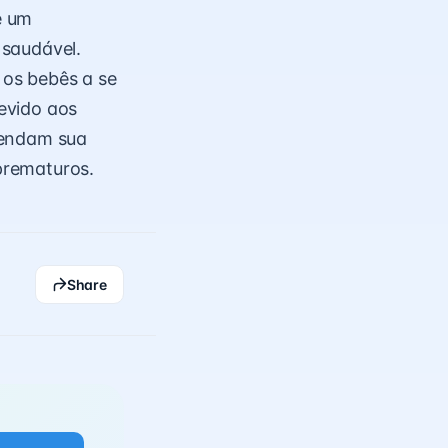
e um
 saudável.
os bebês a se
evido aos
mendam sua
prematuros.
Share