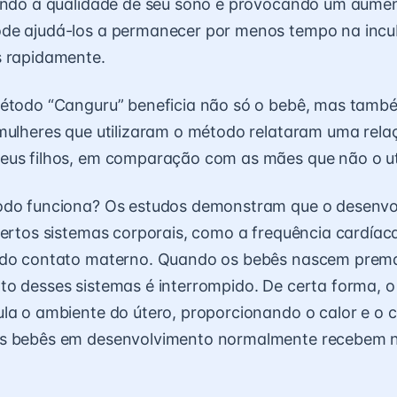
rando a qualidade de seu sono e provocando um aumen
de ajudá-los a permanecer por menos tempo na incu
s rapidamente.
método “Canguru” beneficia não só o bebê, mas tam
mulheres que utilizaram o método relataram uma rela
eus filhos, em comparação com as mães que não o ut
odo funciona? Os estudos demonstram que o desenv
certos sistemas corporais, como a frequência cardíaca
 do contato materno. Quando os bebês nascem prem
to desses sistemas é interrompido. De certa forma, 
la o ambiente do útero, proporcionando o calor e o 
s bebês em desenvolvimento normalmente recebem 