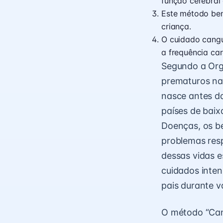
função cerebral 
Este método ben
criança.
O cuidado cangu
a frequência ca
Segundo a Org
prematuros na
nasce antes d
países de bai
Doenças, os b
problemas respi
dessas vidas e
cuidados inten
pais durante v
O método “Can