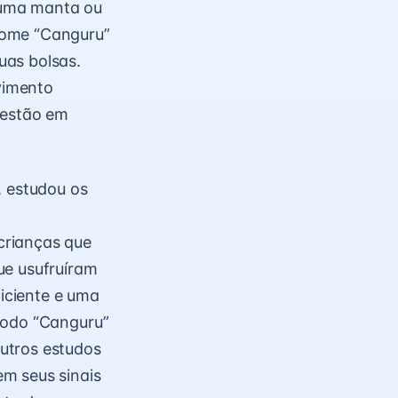
 uma manta ou
nome “Canguru”
uas bolsas.
vimento
 estão em
, estudou os
crianças que
ue usufruíram
iciente e uma
todo “Canguru”
utros estudos
m seus sinais