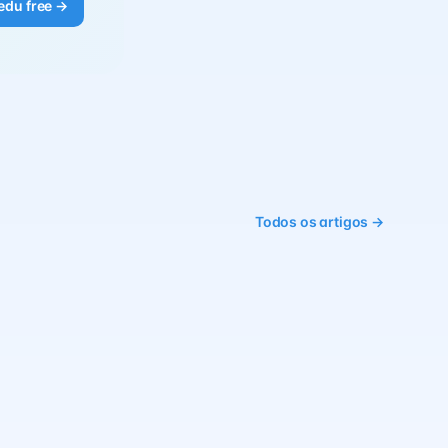
edu free →
Todos os artigos →