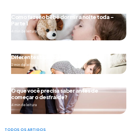
Como fazer o bebê dormir a noite toda –
Parte 1
4 min de leitura
Diferentes tipos de engatinhar
2 min de leitura
O que você precisa saber antes de
começar o desfralde?
4 min de leitura
TODOS OS ARTIGOS