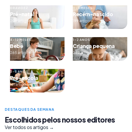
GRAVIDEZ
0–3 MESES
Pré-natal
Recém-nascido
209 artigos
199 artigos
4–12 MESES
1–2 ANOS
Bebê
Criança pequena
265 artigos
282 artigos
3–5 ANOS
Pré-escola
161 artigos
DESTAQUES DA SEMANA
Escolhidos pelos nossos editores
Ver todos os artigos →