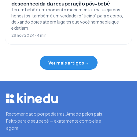
desconhecida da recuperação pós-bebê
Ter um bebê é um momento monumental, mas sejamos
honestos: também é um verdadeiro “treino” para o corpo,
deixando dores até em lugares que você nem sabia que
existiam.
28 nov 2024 · 4 min
Ver mais artigos →
Recomendado por pediatras. Amado pelos pais.
Feito para o seu bebê — exatamente como ele é
agora.