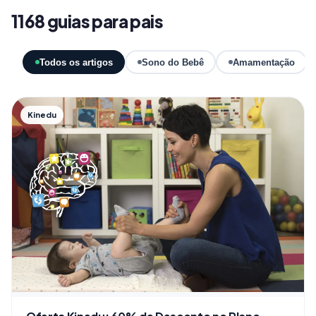
1168 guias para pais
Todos os artigos
Sono do Bebê
Amamentação
Kinedu