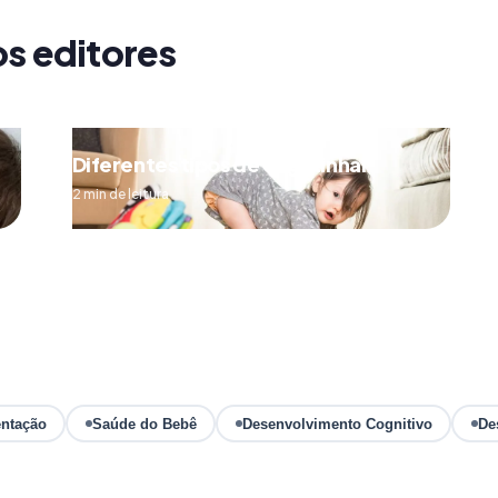
os editores
Diferentes tipos de engatinhar
2 min de leitura
ntação
Saúde do Bebê
Desenvolvimento Cognitivo
De