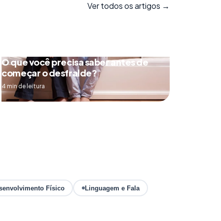
Ver todos os artigos →
O que você precisa saber antes de
começar o desfralde?
4 min de leitura
senvolvimento Físico
Linguagem e Fala