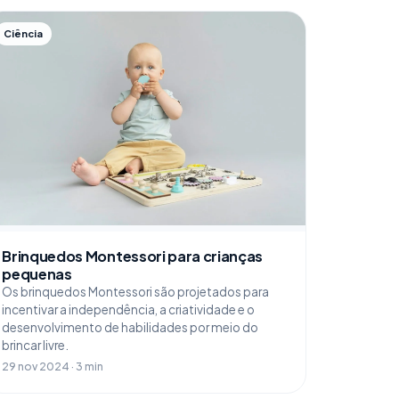
Ciência
Brinquedos Montessori para crianças
pequenas
Os brinquedos Montessori são projetados para
incentivar a independência, a criatividade e o
desenvolvimento de habilidades por meio do
brincar livre.
29 nov 2024 · 3 min