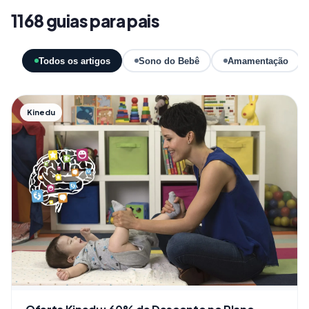
1168 guias para pais
Todos os artigos
Sono do Bebê
Amamentação
Kinedu