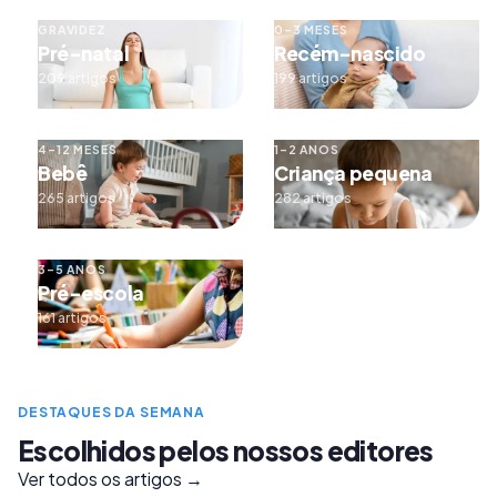
GRAVIDEZ
0–3 MESES
Pré-natal
Recém-nascido
209 artigos
199 artigos
4–12 MESES
1–2 ANOS
Bebê
Criança pequena
265 artigos
282 artigos
3–5 ANOS
Pré-escola
161 artigos
DESTAQUES DA SEMANA
Escolhidos pelos nossos editores
Ver todos os artigos →