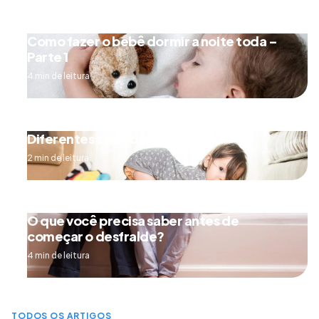
Como fazer o bebê dormir a noite toda –
Parte 1
4 min de leitura
Diferentes tipos de engatinhar
2 min de leitura
O que você precisa saber antes de
começar o desfralde?
4 min de leitura
TODOS OS ARTIGOS