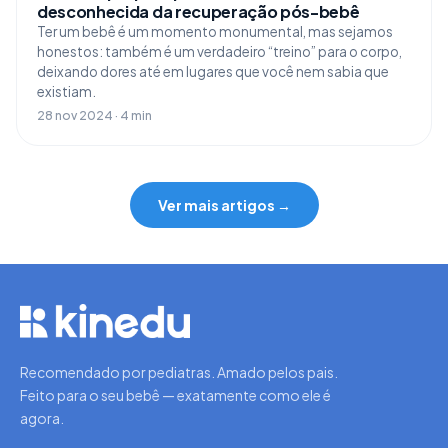
desconhecida da recuperação pós-bebê
Ter um bebê é um momento monumental, mas sejamos
honestos: também é um verdadeiro “treino” para o corpo,
deixando dores até em lugares que você nem sabia que
existiam.
28 nov 2024 · 4 min
Ver mais artigos →
Recomendado por pediatras. Amado pelos pais.
Feito para o seu bebê — exatamente como ele é
agora.