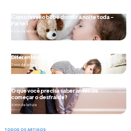
Como fazer o bebê dormir a noite toda –
Parte 1
4 min de leitura
Diferentes tipos de engatinhar
2 min de leitura
O que você precisa saber antes de
começar o desfralde?
4 min de leitura
TODOS OS ARTIGOS