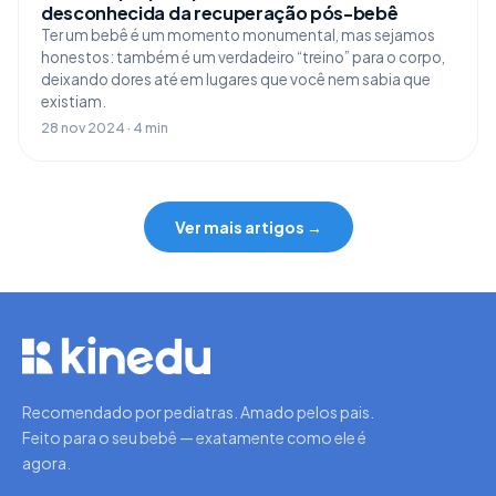
desconhecida da recuperação pós-bebê
Ter um bebê é um momento monumental, mas sejamos
honestos: também é um verdadeiro “treino” para o corpo,
deixando dores até em lugares que você nem sabia que
existiam.
28 nov 2024 · 4 min
Ver mais artigos →
Recomendado por pediatras. Amado pelos pais.
Feito para o seu bebê — exatamente como ele é
agora.