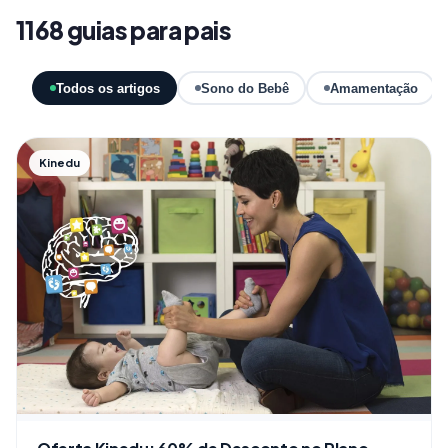
1168 guias para pais
Todos os artigos
Sono do Bebê
Amamentação
Kinedu