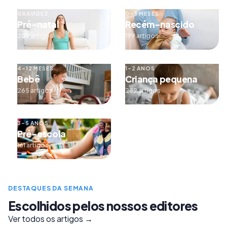
GRAVIDEZ
0–3 MESES
Pré-natal
Recém-nascido
209 artigos
199 artigos
4–12 MESES
1–2 ANOS
Bebê
Criança pequena
265 artigos
282 artigos
3–5 ANOS
Pré-escola
161 artigos
DESTAQUES DA SEMANA
Escolhidos pelos nossos editores
Ver todos os artigos →