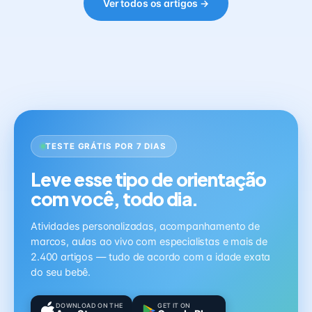
Ver todos os artigos →
TESTE GRÁTIS POR 7 DIAS
Leve esse tipo de orientação
com você, todo dia.
Atividades personalizadas, acompanhamento de
marcos, aulas ao vivo com especialistas e mais de
2.400 artigos — tudo de acordo com a idade exata
do seu bebê.
DOWNLOAD ON THE
GET IT ON