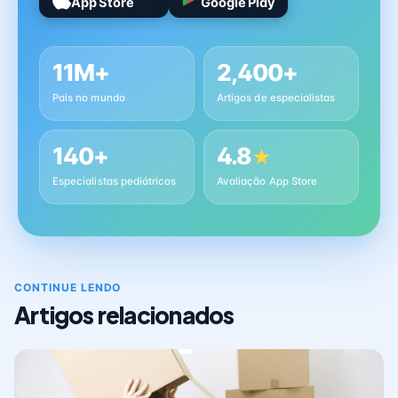
App Store
Google Play
11M+
2,400+
Pais no mundo
Artigos de especialistas
140+
4.8
★
Especialistas pediátricos
Avaliação App Store
CONTINUE LENDO
Artigos relacionados