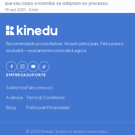
que seu corpo e mamilos se adaptam ao processo.
19 out 2021 · 3 min
Recomendado por pediatras. Amado pelos pais. Feito para o
seu bebê — exatamente como ele é agora.
EMPRESA
SUPORTE
Sobre nós
Fale conosco
A ciência
Terms & Conditions
Blog
Política de Privacidade
© 2026 Kinedu. Todos os direitos reservados.