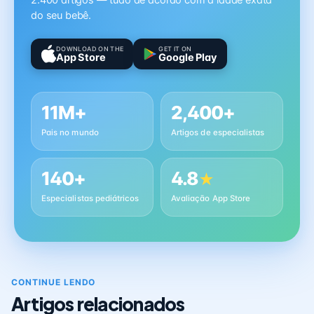
2.400 artigos — tudo de acordo com a idade exata
do seu bebê.
DOWNLOAD ON THE
GET IT ON
App Store
Google Play
11M+
2,400+
Pais no mundo
Artigos de especialistas
140+
4.8
★
Especialistas pediátricos
Avaliação App Store
CONTINUE LENDO
Artigos relacionados