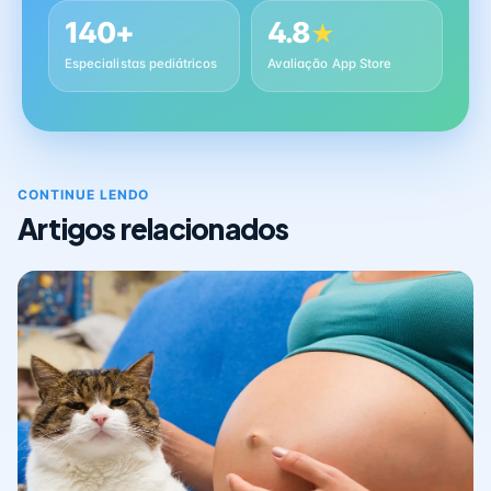
140+
4.8
★
Especialistas pediátricos
Avaliação App Store
CONTINUE LENDO
Artigos relacionados