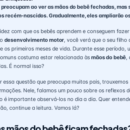
e preocupam ao ver as mãos do bebê fechadas, mas 
dos recém-nascidos. Gradualmente, eles ampliarão 
apidez com que os bebês aprendem e conseguem fazer
ao
desenvolvimento motor
, você verá que o seu filho 
 os primeiros meses de vida. Durante esse período,
comuns costuma estar relacionada às
mãos do bebê
,
as. É normal isso?
er essa questão que preocupa muitos pais, trouxemos
ormações. Nele, falamos um pouco sobre os reflexos 
 é importante observá-los no dia a dia. Quer entend
ão, continue a leitura. Vamos lá?
as mãos do bebê ficam fechadas