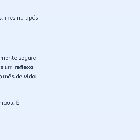
ãos, mesmo após
tamente segura
que um
reflexo
o mês de vida
 mãos. É