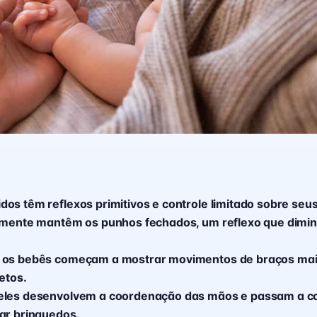
os têm reflexos primitivos e controle limitado sobre se
lmente mantêm os punhos fechados, um reflexo que diminu
 os bebês começam a mostrar movimentos de braços ma
etos.
eles desenvolvem a coordenação das mãos e passam a c
ar brinquedos.