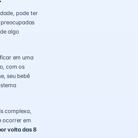
dade, pode ter
m preocupadas
 de algo
 ficar em uma
ro, com os
se, seu bebê
sistema
is complexa,
e ocorrer em
or volta das 8