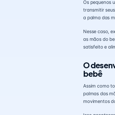
Os pequenos ut
transmitir seu
a palma das m
Nesse caso, ex
as mãos do beb
satisfeito e al
O desen
bebê
Assim como tod
palmas das mã
movimentos do 