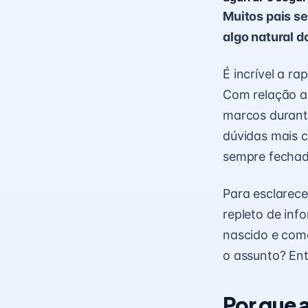
Muitos pais s
algo natural 
É incrível a r
Com relação 
marcos durante
dúvidas mais 
sempre fechad
Para esclarec
repleto de inf
nascido e como
o assunto? Ent
Por que 