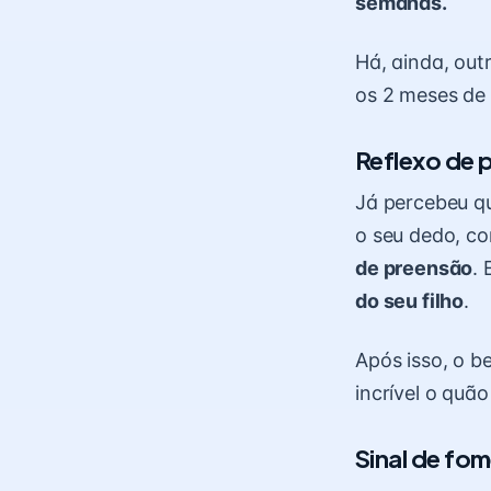
semanas.
Há, ainda, out
os 2 meses de 
Reflexo de 
Já percebeu qu
o seu dedo, c
de preensão
.
do seu filho
.
Após isso, o b
incrível o quã
Sinal de fom