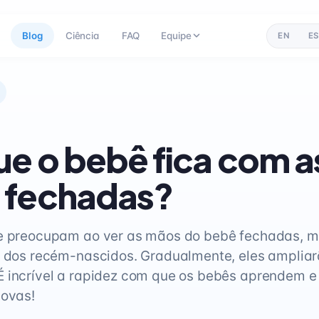
Blog
Ciência
FAQ
Equipe
EN
ES
ue o bebê fica com a
 fechadas?
se preocupam ao ver as mãos do bebê fechadas, m
l dos recém-nascidos. Gradualmente, eles ampliar
É incrível a rapidez com que os bebês aprendem 
novas!