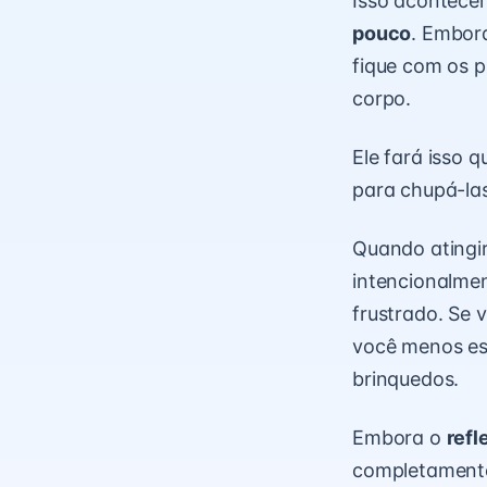
Isso acontece
pouco
. Embor
fique com os 
corpo.
Ele fará isso 
para chupá-las
Quando atingir
intencionalmen
frustrado. Se 
você menos es
brinquedos.
Embora o
refl
completamente 