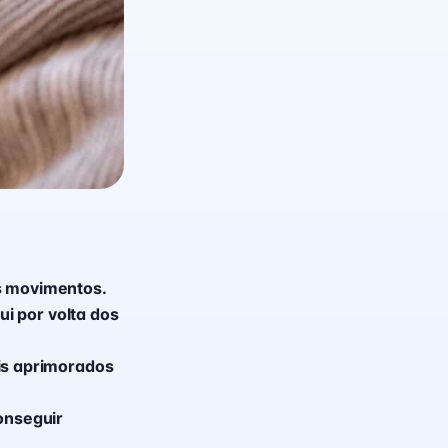
us movimentos.
i por volta dos
is aprimorados
onseguir