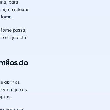
ria, para
meça a relaxar
e fome
.
a fome passa,
e ele já está
 mãos do
e abrir as
ê verá que os
uptos.