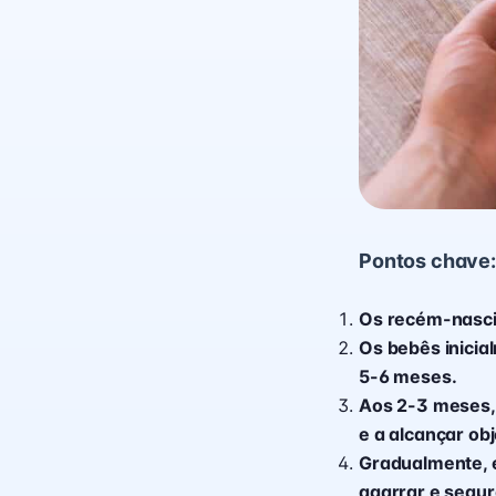
Pontos chave:
Os recém-nascid
Os bebês inicia
5-6 meses.
Aos 2-3 meses,
e a alcançar obj
Gradualmente, 
agarrar e segur