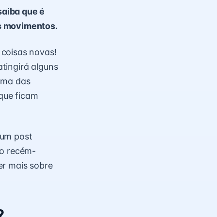
saiba que é
os movimentos.
 coisas novas!
atingirá alguns
 uma das
 que ficam
 um post
do recém-
er mais sobre
?