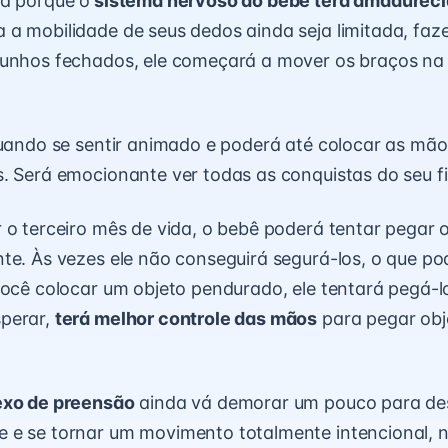
rá porque o
sistema nervoso do bebê terá amadurec
a a mobilidade de seus dedos ainda seja limitada, fa
punhos fechados, ele começará a mover os braços na 
quando se sentir animado e poderá até colocar as mã
. Será emocionante ver todas as conquistas do seu fi
 o terceiro mês de vida, o bebê poderá tentar pegar 
te. Às vezes ele não conseguirá segurá-los, o que po
você colocar um objeto pendurado, ele tentará pegá-l
perar,
terá melhor controle das mãos
para pegar obj
exo de preensão
ainda vá demorar um pouco para de
e se tornar um movimento totalmente intencional, n