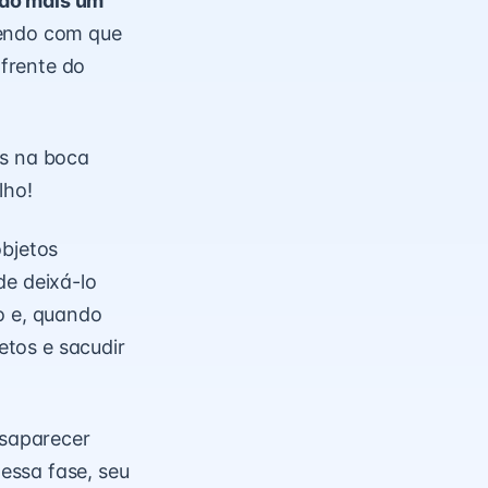
ido mais um
zendo com que
frente do
os na boca
lho!
objetos
de deixá-lo
o e, quando
etos e sacudir
saparecer
essa fase, seu