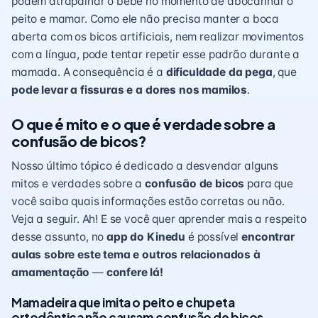
podem atrapalhar o bebê no momento de abocanhar o
peito e mamar. Como ele não precisa manter a boca
aberta com os bicos artificiais, nem realizar movimentos
com a língua, pode tentar repetir esse padrão durante a
mamada. A consequência é a
dificuldade da pega
, que
pode levar a fissuras e a dores nos mamilos
.
O que é mito e o que é verdade sobre a
confusão de bicos?
Nosso último tópico é dedicado a desvendar alguns
mitos e verdades sobre a
confusão de bicos
para que
você saiba quais informações estão corretas ou não.
Veja a seguir. Ah! E se você quer aprender mais a respeito
desse assunto, no
app do Kinedu
é possível
encontrar
aulas sobre este tema e outros relacionados à
amamentação
—
confere lá!
Mamadeira que imita o peito e chupeta
ortodôntica não causam confusão de bicos