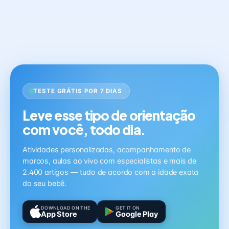
TESTE GRÁTIS POR 7 DIAS
Leve esse tipo de orientação
com você, todo dia.
Atividades personalizadas, acompanhamento de
marcos, aulas ao vivo com especialistas e mais de
2.400 artigos — tudo de acordo com a idade exata
do seu bebê.
DOWNLOAD ON THE
GET IT ON
App Store
Google Play