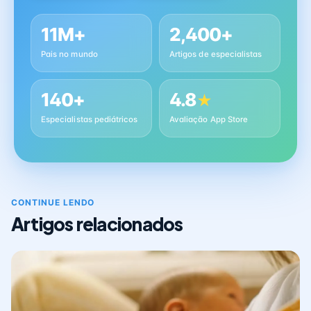
11M+
2,400+
Pais no mundo
Artigos de especialistas
140+
4.8
★
Especialistas pediátricos
Avaliação App Store
CONTINUE LENDO
Artigos relacionados