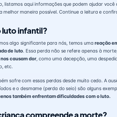
, listamos aqui informações que podem ajudar você 
a melhor maneira possível. Continue a leitura e confir
 luto infantil?
os algo significante para nós, temos uma
reação e
da de luto
. Essa perda não se refere apenas à mort
 nos causam dor
, como uma decepção, uma despedi
, etc.
bém sofre com essas perdas desde muito cedo. A
aus
íodos e o
desmame
(perda do seio) são alguns exemp
enos também enfrentam dificuldades com o luto.
criança compreende a morte?