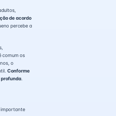
dultos,
ução de acordo
queno percebe a
s,
 é comum os
nos, o
til
.
Conforme
 profunda
.
é importante