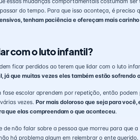
que essas mudanças comportamentais costumam ser 
assar do tempo. Para que isso aconteça, é preciso 
nsivos, tenham paciência e ofereçam mais carinho
r com o luto infantil?
dem ficar perdidos ao terem que lidar com o luto infa
il, já que muitas vezes eles também estão sofrendo o
m fase escolar aprendem por repetição, então podem
várias vezes.
Por mais doloroso que seja para você, 
ra que elas compreendam o que aconteceu
.
 de não falar sobre a pessoa que morreu para que a 
não há problema algum em relembrar o ente querido.