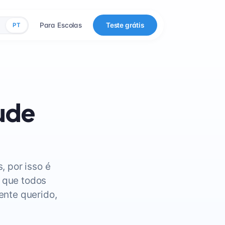
Para Escolas
Teste grátis
PT
jude
, por isso é
o que todos
nte querido,