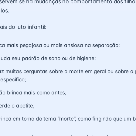
bservem se há mudanças no comportamento dos filho
los.
is do luto infantil:
fica mais pegajosa ou mais ansiosa na separação;
muda seu padrão de
sono
ou de higiene;
az muitas perguntas sobre a morte em geral ou sobre a 
específico;
não brinca mais como antes;
erde o apetite;
brinca em torno do tema “morte”, como fingindo que um 