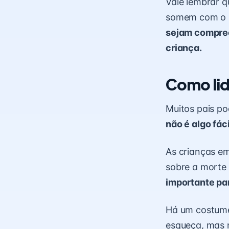
Vale lembrar 
somem com o p
sejam compree
criança.
Como lida
Muitos pais po
não é algo fác
As crianças e
sobre a morte 
importante pa
Há um costume
esqueça, mas 