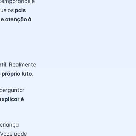
temporárias e
que os
pais
 e atenção à
ntil. Realmente
 próprio luto
.
 perguntar
explicar é
criança
 Você pode