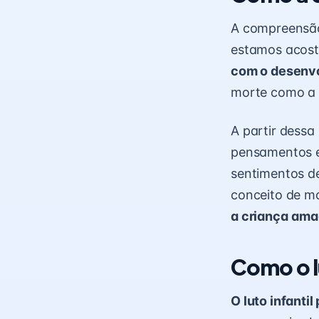
A compreensão 
estamos acos
com o
desenvo
morte como a a
A partir dessa
pensamentos e
sentimentos de
conceito de mo
a criança
amad
Como o l
O luto infanti