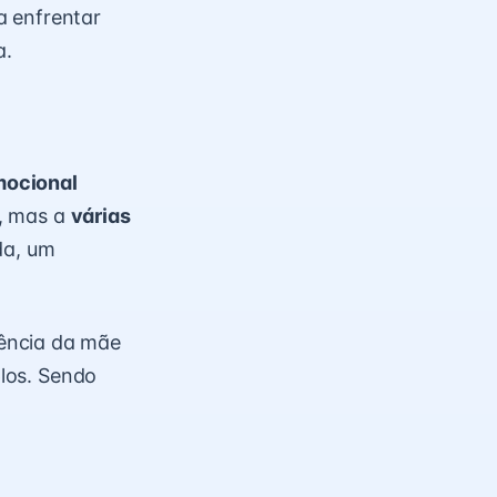
a enfrentar
a.
mocional
e, mas a
várias
da, um
ência da mãe
los. Sendo