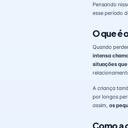
Pensando nisso
esse período d
O que é o
Quando perdem
intensa chama
situações que
relacionamento
A criança tam
por longos per
assim,
os pequ
Como a 