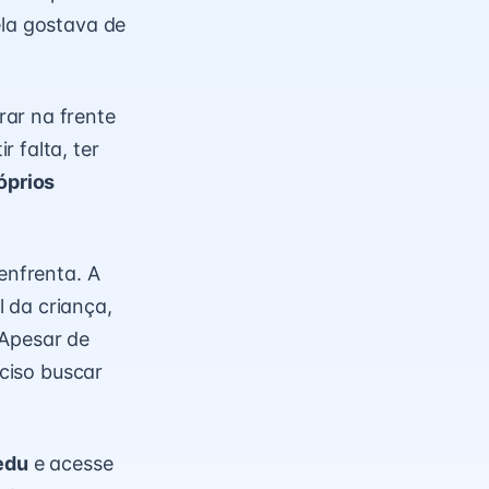
ela gostava de
rar na frente
 falta, ter
óprios
enfrenta. A
 da criança,
 Apesar de
eciso buscar
edu
e acesse