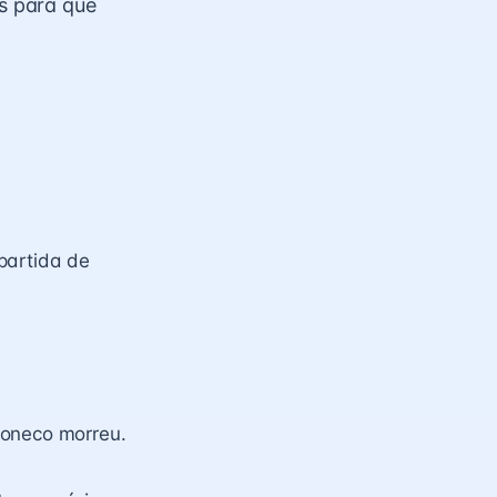
s para que
partida de
boneco morreu.