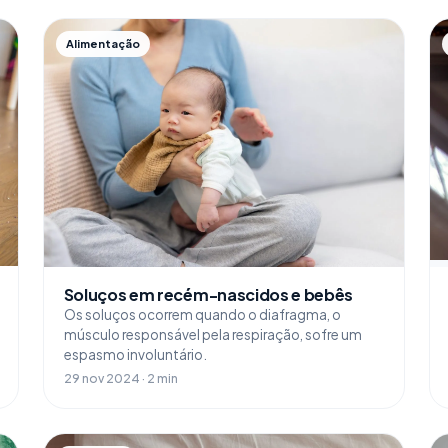
Alimentação
Soluços em recém-nascidos e bebês
Os soluços ocorrem quando o diafragma, o
músculo responsável pela respiração, sofre um
espasmo involuntário.
29 nov 2024 · 2 min