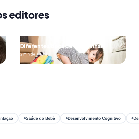
os editores
Diferentes tipos de engatinhar
2 min de leitura
ntação
Saúde do Bebê
Desenvolvimento Cognitivo
De