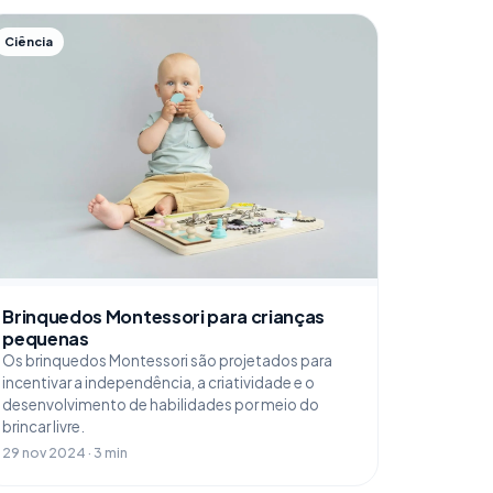
Ciência
Brinquedos Montessori para crianças
pequenas
Os brinquedos Montessori são projetados para
incentivar a independência, a criatividade e o
desenvolvimento de habilidades por meio do
brincar livre.
29 nov 2024 · 3 min