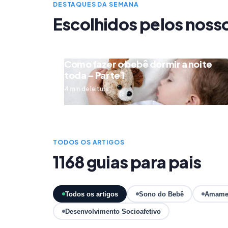
DESTAQUES DA SEMANA
Escolhidos pelos noss
Como fazer o bebê dormir a noite
toda – Parte 1
4 min de leitura
TODOS OS ARTIGOS
1168 guias para pais
Todos os artigos
Sono do Bebê
Amame
Desenvolvimento Socioafetivo