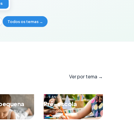
os
Todos os temas →
Ver por tema →
3–5 ANOS
 pequena
Pré-escola
161 artigos