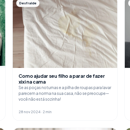
Desfralde
Como ajudar seu filho a parar de fazer
xixi na cama
Se as poças noturnas e a pilha de roupas para lavar
parecem a norma na sua casa, não se preocupe—
você não está sozinha!
28 nov 2024 · 2 min