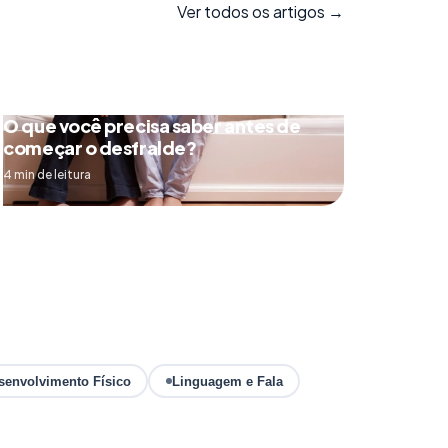
Ver todos os artigos →
O que você precisa saber antes de
começar o desfralde?
4 min de leitura
senvolvimento Físico
Linguagem e Fala