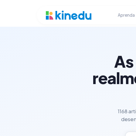
Aprenda
As
realm
1168 ar
desenv