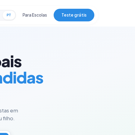
Para Escolas
Teste grátis
PT
ais
ndidas
istas em
 filho.