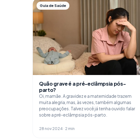
Guia de Saúde
Quão grave é a pré-eclâmpsia pós-
parto?
Oi, mamãe. A gravidez e a maternidade trazem
muita alegria, mas, às vezes, também algumas
preocupações. Talvez você já tenha ouvido falar
sobre a pré-eclâmpsia pós-parto.
28 nov 2024 · 2 min