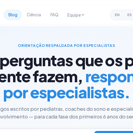
Blog
Ciência
FAQ
Equipe
EN
ES
ORIENTAÇÃO RESPALDADA POR ESPECIALISTAS
 perguntas que os p
ente fazem,
respo
por especialistas.
tigos escritos por pediatras, coaches do sono e especial
olvimento — para cada fase dos primeiros 6 anos do seu