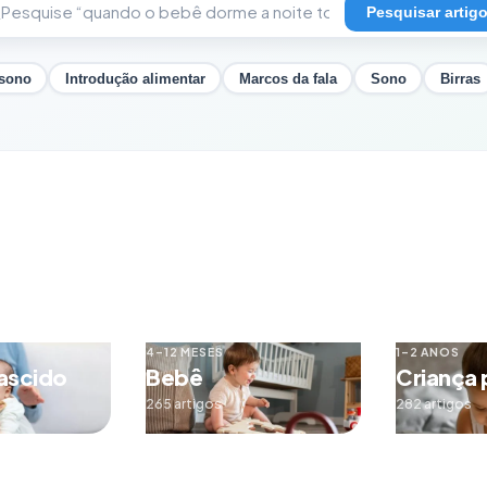
Pesquisar artig
 sono
Introdução alimentar
Marcos da fala
Sono
Birras
4–12 MESES
1–2 ANOS
ascido
Bebê
Criança
265 artigos
282 artigos