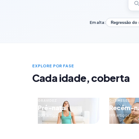
Em alta:
Regressão do
EXPLORE POR FASE
Cada idade, coberta
GRAVIDEZ
0–3 MESES
Pré-natal
Recém-n
209 artigos
199 artigos