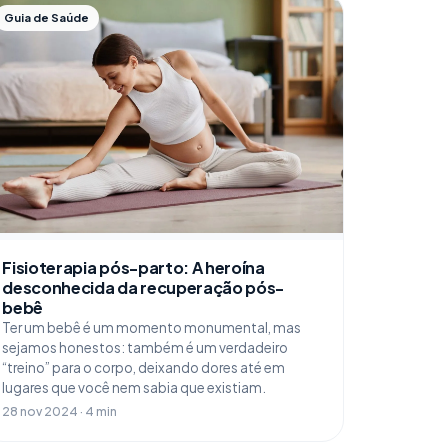
Guia de Saúde
Fisioterapia pós-parto: A heroína
desconhecida da recuperação pós-
bebê
Ter um bebê é um momento monumental, mas
sejamos honestos: também é um verdadeiro
“treino” para o corpo, deixando dores até em
lugares que você nem sabia que existiam.
28 nov 2024 · 4 min