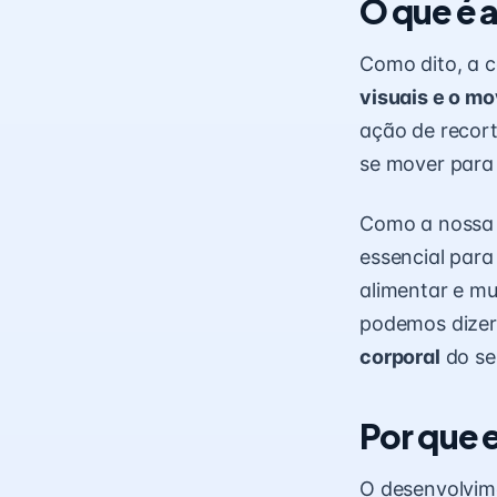
O que é 
Como dito, a 
visuais e o m
ação de recor
se mover para
Como a nossa 
essencial para 
alimentar e m
podemos dizer
corporal
do seu
Por que 
O desenvolvime