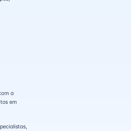
com a
ntos em
pecialistas,