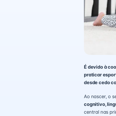
É devido à co
praticar espor
desde cedo co
Ao nascer, o s
cognitivo, lin
central nas pr