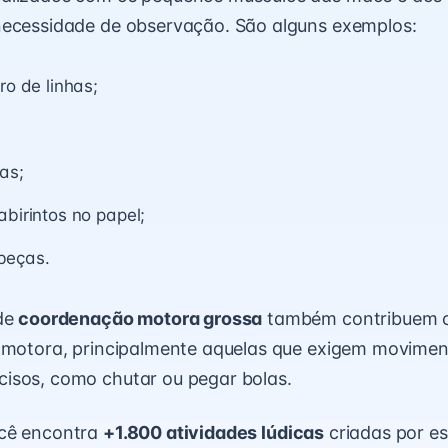
necessidade de observação. São alguns exemplos:
ro de linhas;
ras;
abirintos no papel;
beças.
 de
coordenação motora grossa
também contribuem 
somotora, principalmente aquelas que exigem movime
isos, como chutar ou pegar bolas.
ocê encontra
+1.800 atividades lúdicas
criadas por es