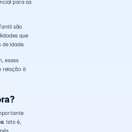
ncial para as
antil são
ilidades que
 de idade.
, esses
m relação à
ora?
mportante
na
. Isto é,
pés,