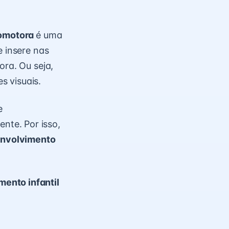
omotora
é uma
se insere nas
ora. Ou seja,
s visuais.
e
te. Por isso,
nvolvimento
mento infantil