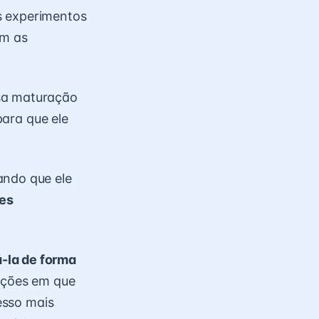
s experimentos
om as
ssa maturação
para que ele
ando que ele
des
-la de forma
uações em que
cesso mais