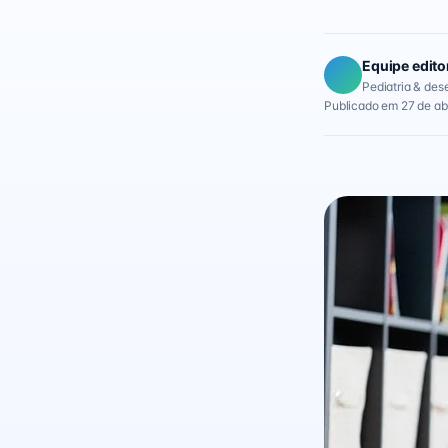
Equipe edito
Pediatria & des
Publicado em 27 de ab