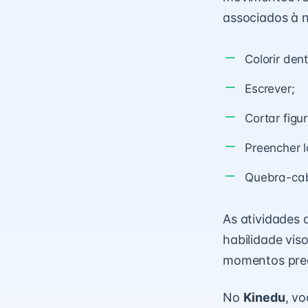
associados à 
Colorir dent
Escrever;
Cortar figu
Preencher l
Quebra-ca
As atividades
habilidade vi
momentos prec
No
Kinedu
, v