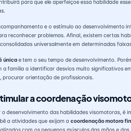
ntribuirá para que ele aperfeiçoe essa habilidade esse
s.
 acompanhamento e o estímulo ao desenvolvimento inf
ra reconhecer problemas. Afinal, existem certas hab
consolidadas universalmente em determinadas faixas
é única
e tem o seu tempo de desenvolvimento. Porém
a família a identificar desvios muito significativos e
, procurar orientação de profissionais.
timular a coordenação visomot
 o desenvolvimento das habilidades visomotoras, é i
bê a atividades que exijam a
coordenação motora fi
alizados com os pequenos músculos das mãos e dos 