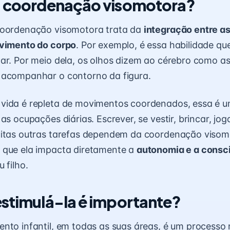
a coordenação visomotora?
coordenação visomotora trata da
integração entre a
ovimento do corpo
. Por exemplo, é essa habilidade qu
tar. Por meio dela, os olhos dizem ao cérebro como 
 acompanhar o contorno da figura.
vida é repleta de movimentos coordenados, essa é u
as ocupações diárias. Escrever, se vestir, brincar, jog
uitas outras tarefas dependem da coordenação visom
 que ela impacta diretamente a
autonomia
e a consc
 filho.
estimulá-la é importante?
nto infantil, em todas as suas áreas, é um processo 