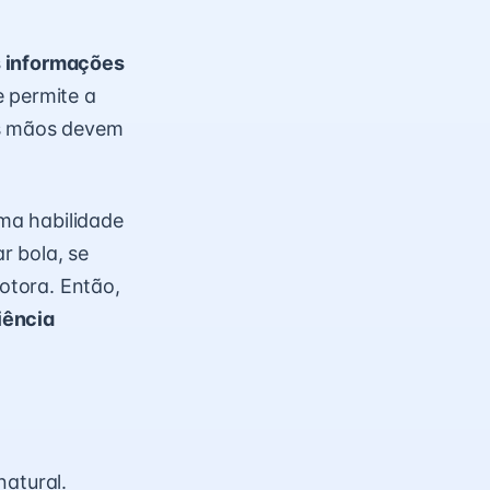
s informações
e permite a
as mãos devem
ma habilidade
ar bola, se
otora. Então,
iência
natural.