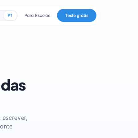
Para Escolas
Teste grátis
PT
 das
 escrever,
tante