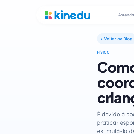
Aprenda
Voltar ao Blog
FÍSICO
Como 
coor
crian
É devido à c
praticar espor
estimulá-la d