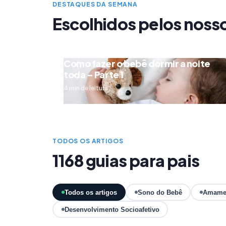
DESTAQUES DA SEMANA
Escolhidos pelos noss
Como fazer o bebê dormir a noite
toda – Parte 1
4 min de leitura
TODOS OS ARTIGOS
1168 guias para pais
Todos os artigos
Sono do Bebê
Amame
Desenvolvimento Socioafetivo