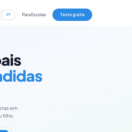
Para Escolas
Teste grátis
PT
ais
ndidas
istas em
 filho.