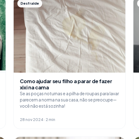
Desfralde
Como ajudar seu filho a parar de fazer
xixi na cama
Se as poças noturnas e a pilha de roupas para lavar
parecem a norma na sua casa, não se preocupe—
você não está sozinha!
28 nov 2024 · 2 min