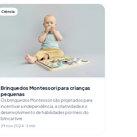
Ciência
Brinquedos Montessori para crianças
pequenas
Os brinquedos Montessori são projetados para
incentivar a independência, a criatividade e o
desenvolvimento de habilidades por meio do
brincar livre.
29 nov 2024 · 3 min