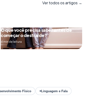
Ver todos os artigos →
O que você precisa saber antes de
começar o desfralde?
4 min de leitura
senvolvimento Físico
Linguagem e Fala