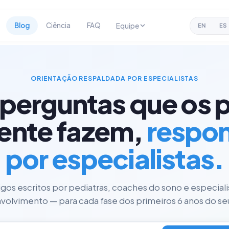
Blog
Ciência
FAQ
Equipe
EN
ES
ORIENTAÇÃO RESPALDADA POR ESPECIALISTAS
 perguntas que os p
ente fazem,
respo
por especialistas.
tigos escritos por pediatras, coaches do sono e especial
olvimento — para cada fase dos primeiros 6 anos do seu