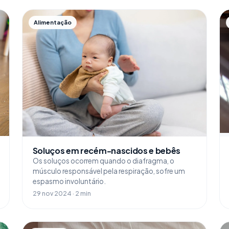
Alimentação
Soluços em recém-nascidos e bebês
Os soluços ocorrem quando o diafragma, o
músculo responsável pela respiração, sofre um
espasmo involuntário.
29 nov 2024 · 2 min