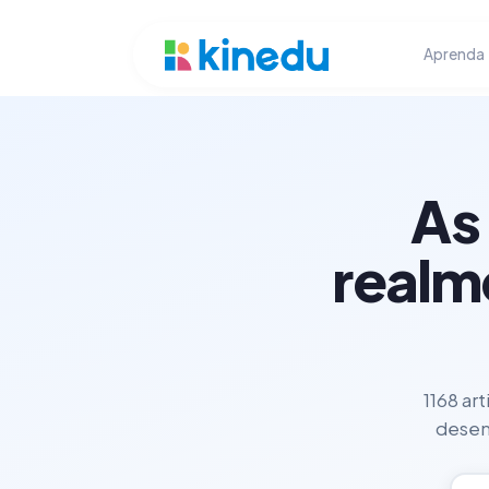
Aprenda
As
realm
1168 ar
desenv