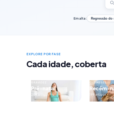
Em alta:
Regressão do
EXPLORE POR FASE
Cada idade, coberta
GRAVIDEZ
0–3 MESES
Pré-natal
Recém-n
209 artigos
199 artigos