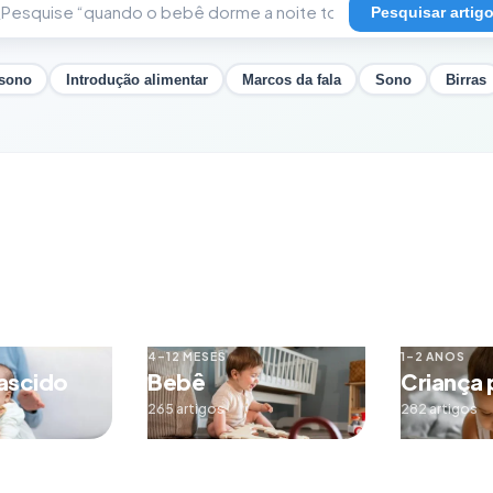
Pesquisar artig
 sono
Introdução alimentar
Marcos da fala
Sono
Birras
4–12 MESES
1–2 ANOS
ascido
Bebê
Criança
265 artigos
282 artigos