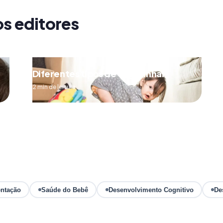
os editores
Diferentes tipos de engatinhar
2 min de leitura
ntação
Saúde do Bebê
Desenvolvimento Cognitivo
De