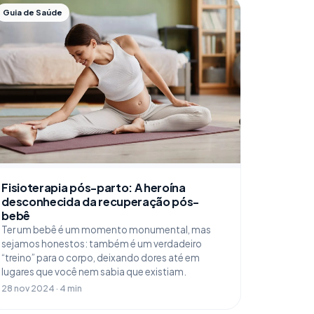
Guia de Saúde
Fisioterapia pós-parto: A heroína
desconhecida da recuperação pós-
bebê
Ter um bebê é um momento monumental, mas
sejamos honestos: também é um verdadeiro
“treino” para o corpo, deixando dores até em
lugares que você nem sabia que existiam.
28 nov 2024 · 4 min