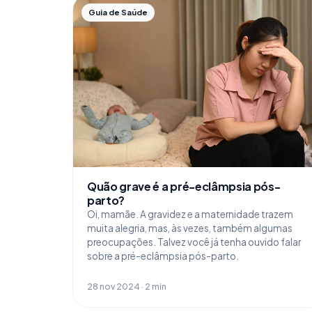
Guia de Saúde
Quão grave é a pré-eclâmpsia pós-
parto?
Oi, mamãe. A gravidez e a maternidade trazem
muita alegria, mas, às vezes, também algumas
preocupações. Talvez você já tenha ouvido falar
sobre a pré-eclâmpsia pós-parto.
28 nov 2024 · 2 min