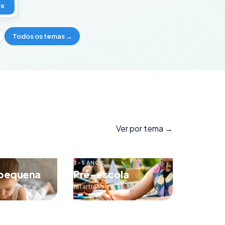
os
Todos os temas →
Ver por tema →
3–5 ANOS
 pequena
Pré-escola
161 artigos